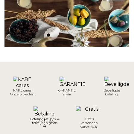
KARE cares
GARANTIE
Beveiligde
Onze projecten
2 jaar
betaling
Betaling tot max 4
Gratis
termijnen gratis
verzenden
vanaf 500€