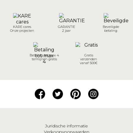
KARE cares
GARANTIE
Beveiligde
Onze projecten
2 jaar
betaling
Betaling tot max 4
Gratis
termijnen gratis
verzenden
vanaf 500€
Juridische informatie
Verkoopvoorwaarden