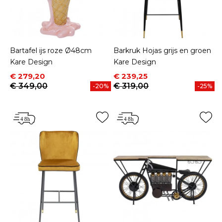
Bartafel ijs roze Ø48cm
Barkruk Hojas grijs en groen
Kare Design
Kare Design
Prijs
Normale prijs
Prijs
Normale prijs
€ 279,20
€ 239,25
€ 349,00
€ 319,00
-20%
-25%