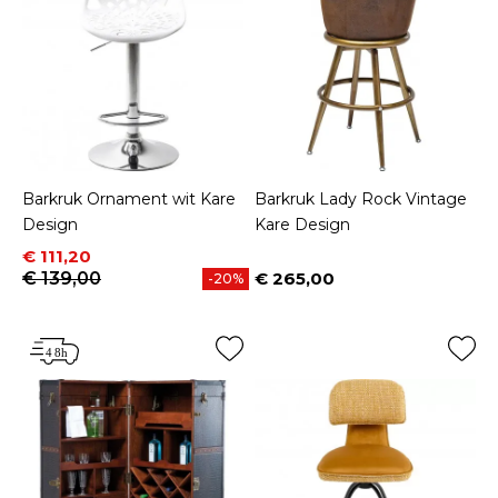
Barkruk Ornament wit Kare
Barkruk Lady Rock Vintage
Design
Kare Design
Prijs
Normale prijs
€ 111,20
€ 139,00
€ 265,00
-20%
Prijs