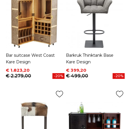
Bar suitcase West Coast
Barkruk Thinktank Base
Kare Design
Kare Design
Prijs
Normale prijs
Prijs
Normale prijs
€ 1.823,20
€ 399,20
€ 2.279,00
€ 499,00
-20%
-20%