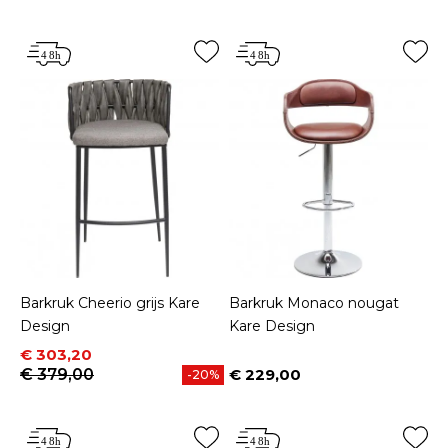
Barkruk Cheerio grijs Kare
Barkruk Monaco nougat
Design
Kare Design
Prijs
Normale prijs
€ 303,20
€ 379,00
€ 229,00
-20%
Prijs