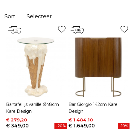
moderne stijl. Bij Kare vinden we dat het tijd is om,
zonder verder uitstel, een cocktail- en pubruimte in
Sort :
Selecteer
uw huis te integreren!
Bartafel ijs vanille Ø48cm
Bar Giorgio 142cm Kare
Kare Design
Design
Prijs
Normale prijs
Prijs
Normale prijs
€ 279,20
€ 1.484,10
€ 349,00
€ 1.649,00
-20%
-10%