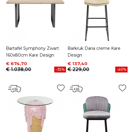
Bartafel Symphony Zwart
Barkruk Daria creme Kare
160x80cm Kare Design
Design
Prijs
Normale prijs
Prijs
Normale prijs
€ 674,70
€ 137,40
€ 1.038,00
€ 229,00
-35%
-40%