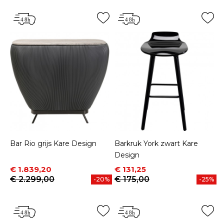
Bar Rio grijs Kare Design
Barkruk York zwart Kare
Design
Prijs
Normale prijs
Prijs
Normale prijs
€ 1.839,20
€ 131,25
€ 2.299,00
€ 175,00
-20%
-25%