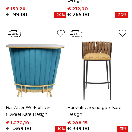
Design
Prijs
Normale prijs
Prijs
Normale prijs
€ 159,20
€ 212,00
€ 199,00
€ 265,00
-20%
-20%
Bar After Work blauw
Barkruk Cheerio geel Kare
fluweel Kare Design
Design
Prijs
Normale prijs
Prijs
Normale prijs
€ 1.232,10
€ 288,15
€ 1.369,00
€ 339,00
-10%
-15%