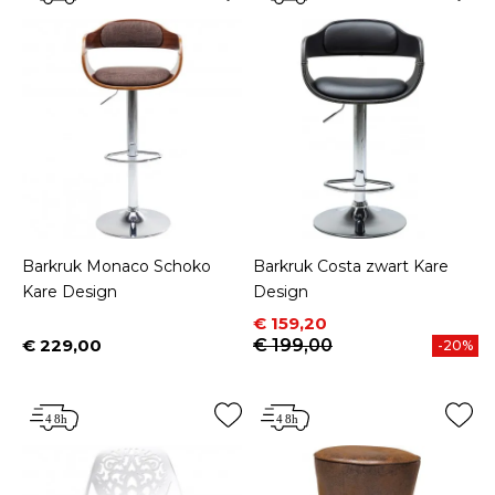
Barkruk Monaco Schoko
Barkruk Costa zwart Kare
Kare Design
Design
Prijs
Normale prijs
€ 159,20
€ 229,00
€ 199,00
-20%
Prijs