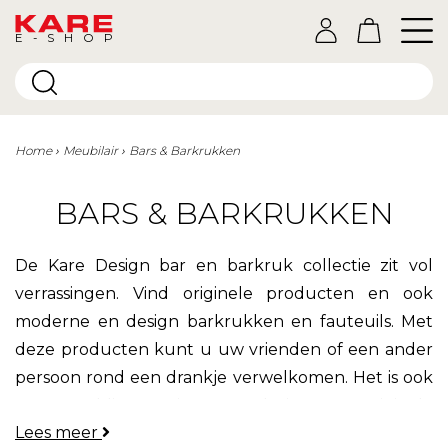
E-SHOP
Home
Meubilair
Bars & Barkrukken
BARS & BARKRUKKEN
De Kare Design bar en barkruk collectie zit vol
verrassingen. Vind originele producten en ook
moderne en design barkrukken en fauteuils. Met
deze producten kunt u uw vrienden of een ander
persoon rond een drankje verwelkomen. Het is ook
een geweldige manier om uw huis op een originele
Lees meer
manier te decoreren in een vintage, industriële of