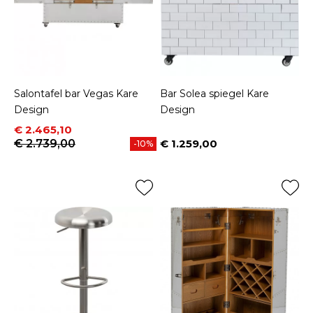
Salontafel bar Vegas Kare
Bar Solea spiegel Kare
Design
Design
Prijs
Normale prijs
€ 2.465,10
€ 2.739,00
€ 1.259,00
-10%
Prijs