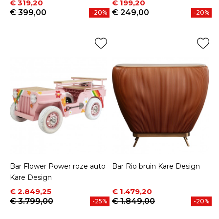
Prijs
Normale prijs
Prijs
Normale prijs
€ 319,20
€ 199,20
€ 399,00
€ 249,00
-20%
-20%
Bar Flower Power roze auto
Bar Rio bruin Kare Design
Kare Design
Prijs
Normale prijs
Prijs
Normale prijs
€ 2.849,25
€ 1.479,20
€ 3.799,00
€ 1.849,00
-25%
-20%