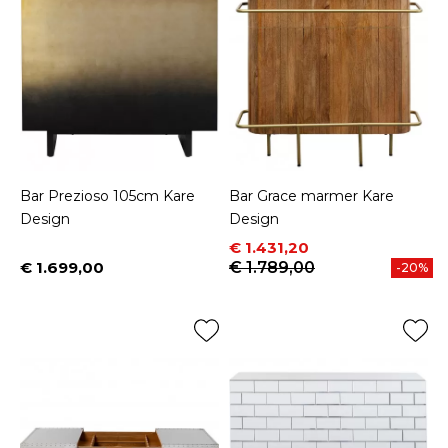
Bar Prezioso 105cm Kare
Bar Grace marmer Kare
Design
Design
Prijs
Normale prijs
€ 1.431,20
€ 1.699,00
€ 1.789,00
-20%
Prijs