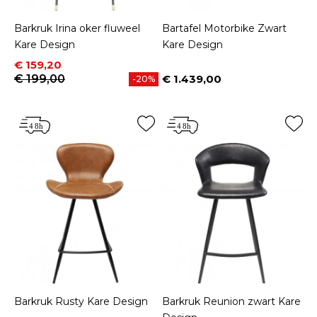
Barkruk Irina oker fluweel
Bartafel Motorbike Zwart
Kare Design
Kare Design
Prijs
Normale prijs
€ 159,20
€ 199,00
€ 1.439,00
-20%
Prijs
Barkruk Rusty Kare Design
Barkruk Reunion zwart Kare