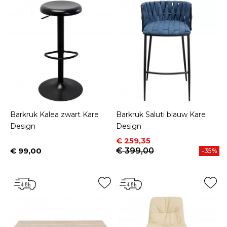
Barkruk Kalea zwart Kare
Barkruk Saluti blauw Kare
Design
Design
Prijs
Normale prijs
€ 259,35
€ 99,00
€ 399,00
-35%
Prijs