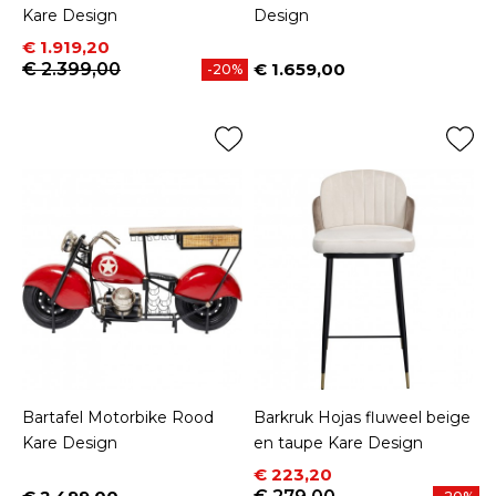
Kare Design
Design
Prijs
Normale prijs
€ 1.919,20
€ 2.399,00
€ 1.659,00
-20%
Prijs
Bartafel Motorbike Rood
Barkruk Hojas fluweel beige
Kare Design
en taupe Kare Design
Prijs
Normale prijs
€ 223,20