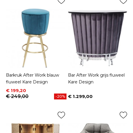
Barkruk After Work blauw
Bar After Work grijs fluweel
fluweel Kare Design
Kare Design
Prijs
Normale prijs
€ 199,20
€ 249,00
€ 1.299,00
-20%
Prijs