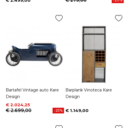
€ 2.499,00
€ 279,00
-20%
Prijs
Bartafel Vintage auto Kare
Barplank Vinoteca Kare
Design
Design
Prijs
Normale prijs
€ 2.024,25
€ 2.699,00
€ 1.149,00
-25%
Prijs