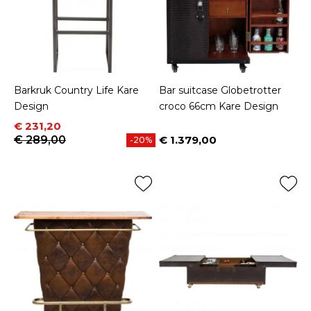
Barkruk Country Life Kare
Bar suitcase Globetrotter
Design
croco 66cm Kare Design
Prijs
Normale prijs
€ 231,20
€ 289,00
€ 1.379,00
-20%
Prijs