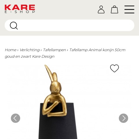
E-SHOP
Home
Verlichting
Tafellampen
Tafellamp Animal konijn 50cm
goud en zwart Kare Design