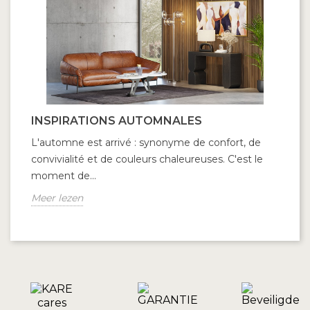
INSPIRATIONS AUTOMNALES
V
L'automne est arrivé : synonyme de confort, de
On
convivialité et de couleurs chaleureuses. C'est le
la
moment de...
un
Meer lezen
Me