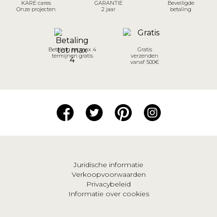
KARE cares
GARANTIE
Beveiligde
Onze projecten
2 jaar
betaling
Betaling tot max 4
Gratis
termijnen gratis
verzenden
vanaf 500€
Juridische informatie
Verkoopvoorwaarden
Privacybeleid
Informatie over cookies