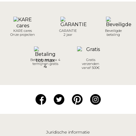
KARE cares
GARANTIE
Beveiligde
Onze projecten
2 jaar
betaling
Betaling tot max 4
Gratis
termijnen gratis
verzenden
vanaf 500€
Juridische informatie