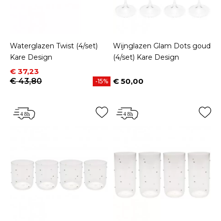
Waterglazen Twist (4/set)
Wijnglazen Glam Dots goud
Kare Design
(4/set) Kare Design
Prijs
Normale prijs
€ 37,23
€ 43,80
€ 50,00
-15%
Prijs