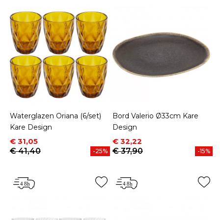
Waterglazen Oriana (6/set)
Bord Valerio Ø33cm Kare
Kare Design
Design
Prijs
Normale prijs
Prijs
Normale prijs
€ 31,05
€ 32,22
€ 41,40
€ 37,90
-25%
-15%