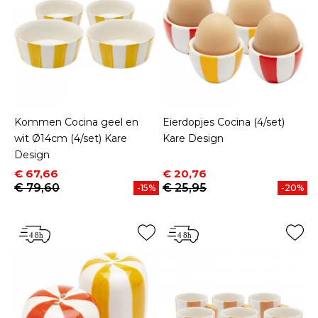
Kommen Cocina geel en
Eierdopjes Cocina (4/set)
wit Ø14cm (4/set) Kare
Kare Design
Design
Prijs
Normale prijs
Prijs
Normale prijs
€ 67,66
€ 20,76
€ 79,60
€ 25,95
-15%
-20%