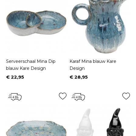
Serveerschaal Mina Dip
Karaf Mina blauw Kare
blauw Kare Design
Design
€ 22,95
€ 28,95
Prijs
Prijs