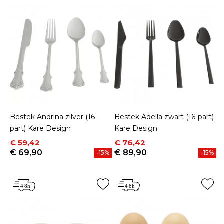
Bestek Andrina zilver (16-
Bestek Adella zwart (16-part)
part) Kare Design
Kare Design
Prijs
Normale prijs
Prijs
Normale prijs
€ 59,42
€ 76,42
€ 69,90
€ 89,90
-15%
-15%