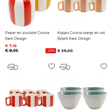
Peper en zoutstel Cocina
Kopjes Cocina oranje en wit
Kare Design
(6/set) Kare Design
Prijs
Normale prijs
€ 7,16
€ 8,95
€ 39,00
-20%
Prijs