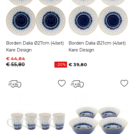
Borden Dalia Ø27cm (4/set)
Borden Dalia Ø21cm (4/set)
Kare Design
Kare Design
Prijs
Normale prijs
€ 44,64
€ 55,80
€ 39,80
-20%
Prijs