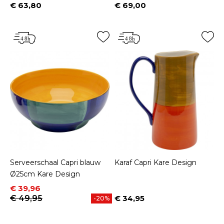
€ 63,80
€ 69,00
Prijs
Prijs
Serveerschaal Capri blauw
Karaf Capri Kare Design
Ø25cm Kare Design
Prijs
Normale prijs
€ 39,96
€ 49,95
€ 34,95
-20%
Prijs