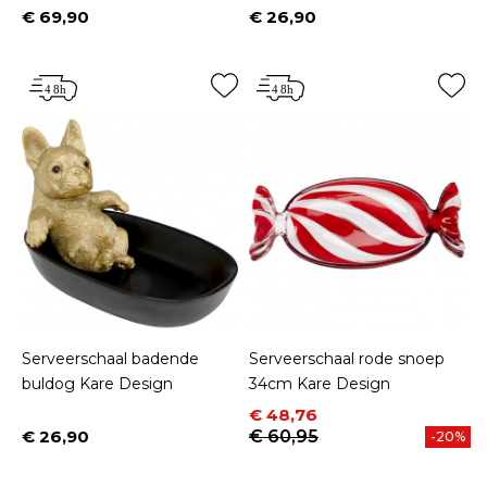
€ 69,90
€ 26,90
Prijs
Prijs
Serveerschaal badende
Serveerschaal rode snoep
buldog Kare Design
34cm Kare Design
Prijs
Normale prijs
€ 48,76
€ 26,90
€ 60,95
-20%
Prijs