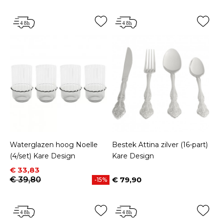
Waterglazen hoog Noelle
Bestek Attina zilver (16-part)
(4/set) Kare Design
Kare Design
Prijs
Normale prijs
€ 33,83
€ 39,80
€ 79,90
-15%
Prijs