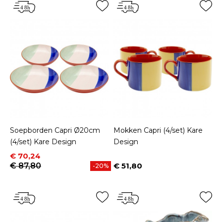
Soepborden Capri Ø20cm
Mokken Capri (4/set) Kare
(4/set) Kare Design
Design
Prijs
Normale prijs
€ 70,24
€ 87,80
€ 51,80
-20%
Prijs