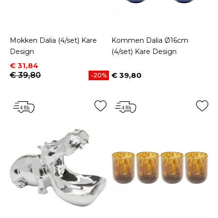
Mokken Dalia (4/set) Kare
Kommen Dalia Ø16cm
Design
(4/set) Kare Design
Prijs
Normale prijs
€ 31,84
€ 39,80
€ 39,80
-20%
Prijs