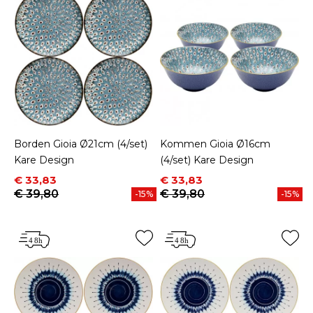
Borden Gioia Ø21cm (4/set)
Kommen Gioia Ø16cm
Kare Design
(4/set) Kare Design
Prijs
Normale prijs
Prijs
Normale prijs
€ 33,83
€ 33,83
€ 39,80
€ 39,80
-15%
-15%