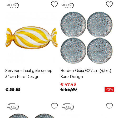
Serveerschaal gele snoep
Borden Gioia Ø27cm (4/set)
34cm Kare Design
Kare Design
Prijs
Normale prijs
€ 47,43
€ 59,95
€ 55,80
-15%
Prijs