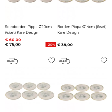
Soepborden Pippa Ø20cm
Borden Pippa Ø14cm (6/set)
(6/set) Kare Design
Kare Design
Prijs
Normale prijs
€ 60,00
€ 75,00
€ 39,00
-20%
Prijs