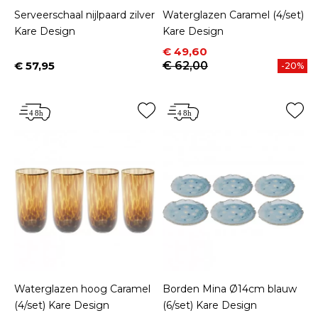
Serveerschaal nijlpaard zilver
Waterglazen Caramel (4/set)
Kare Design
Kare Design
Prijs
Normale prijs
€ 49,60
€ 57,95
€ 62,00
-20%
Prijs
Waterglazen hoog Caramel
Borden Mina Ø14cm blauw
(4/set) Kare Design
(6/set) Kare Design