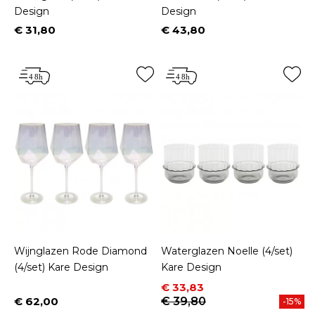
Design
Design
€ 31,80
€ 43,80
Prijs
Prijs
Wijnglazen Rode Diamond
Waterglazen Noelle (4/set)
(4/set) Kare Design
Kare Design
Prijs
Normale prijs
€ 33,83
€ 62,00
€ 39,80
-15%
Prijs