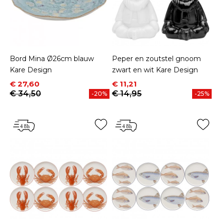
Bord Mina Ø26cm blauw
Peper en zoutstel gnoom
Kare Design
zwart en wit Kare Design
Prijs
Normale prijs
Prijs
Normale prijs
€ 27,60
€ 11,21
€ 34,50
€ 14,95
-20%
-25%