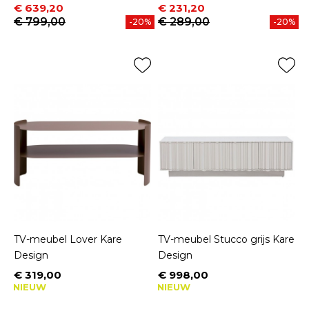
Prijs
Normale prijs
Prijs
Normale prijs
€ 639,20
€ 231,20
€ 799,00
€ 289,00
-20%
-20%
TV-meubel Lover Kare
TV-meubel Stucco grijs Kare
Design
Design
€ 319,00
€ 998,00
Prijs
Prijs
NIEUW
NIEUW