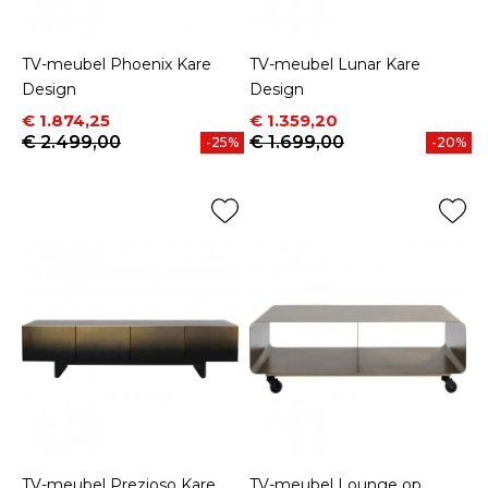
TV-meubel Phoenix Kare
TV-meubel Lunar Kare
Design
Design
Prijs
Normale prijs
Prijs
Normale prijs
€ 1.874,25
€ 1.359,20
€ 2.499,00
€ 1.699,00
-25%
-20%
TV-meubel Prezioso Kare
TV-meubel Lounge op