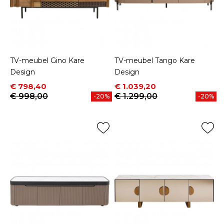
TV-meubel Gino Kare
TV-meubel Tango Kare
Design
Design
Prijs
Normale prijs
Prijs
Normale prijs
€ 798,40
€ 1.039,20
€ 998,00
€ 1.299,00
-20%
-20%