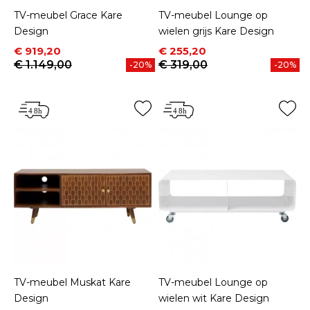
TV-meubel Grace Kare
TV-meubel Lounge op
Design
wielen grijs Kare Design
Prijs
Normale prijs
Prijs
Normale prijs
€ 919,20
€ 255,20
€ 1.149,00
€ 319,00
-20%
-20%
TV-meubel Muskat Kare
TV-meubel Lounge op
Design
wielen wit Kare Design