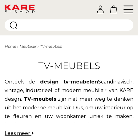
E-SHOP
Home
Meubilair
TV-meubels
TV-MEUBELS
Ontdek de
design tv-meubelen
Scandinavisch,
vintage, industrieel of modern meubilair van KARE
design
.
TV-meubels
zijn niet meer weg te denken
uit het moderne meubilair. Dus, om uw interieur op
te fleuren en uw woonkamer uniek te maken,
heeft het merk Kare tientallen
TV-meubels
Lees meer
gecreëerd met verschillende
stijlen
en eclectische