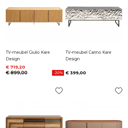
TV-meubel Giulio Kare
TV-meubel Carino Kare
Design
Design
Prijs
Normale prijs
€ 719,20
€ 899,00
€ 399,00
-20%
Prijs