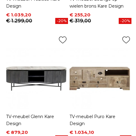
Design
wielen brons Kare Design
Prijs
Normale prijs
Prijs
Normale prijs
€ 1.039,20
€ 255,20
€ 1.299,00
€ 319,00
-20%
-20%
TV-meubel Glenn Kare
TV-meubel Puro Kare
Design
Design
Prijs
Normale prijs
Prijs
Normale prijs
€ 879,20
€ 1.034,10