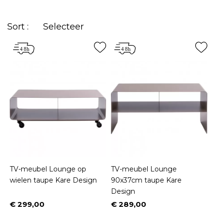
stijlen. Deze categorie zal u veel decoratieve ideeën
geven.
Sort :
Selecteer
TV-meubel Lounge op
TV-meubel Lounge
wielen taupe Kare Design
90x37cm taupe Kare
Design
€ 299,00
€ 289,00
Prijs
Prijs