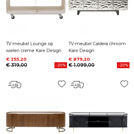
TV-meubel Lounge op
TV-meubel Caldera chroom
wielen creme Kare Design
Kare Design
Prijs
Normale prijs
Prijs
Normale prijs
€ 255,20
€ 879,20
€ 319,00
€ 1.099,00
-20%
-20%