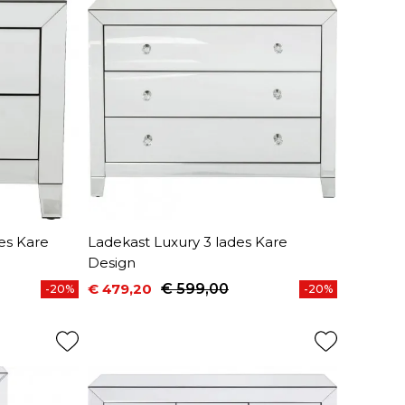
es Kare
Ladekast Luxury 3 lades Kare
Design
€ 479,20
€ 599,00
-20%
-20%
Prijs
Normale prijs