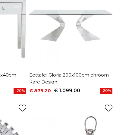
00x40cm
Eettafel Gloria 200x100cm chroom
Kare Design
€ 879,20
€ 1.099,00
-20%
-20%
Prijs
Normale prijs