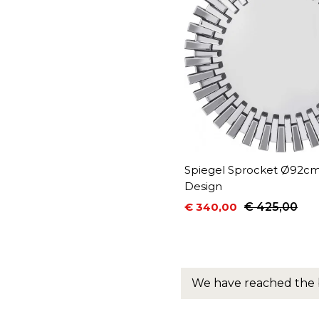
Spiegel Sprocket Ø92c
Design
€ 340,00
€ 425,00
Prijs
Normale prijs
We have reached the 