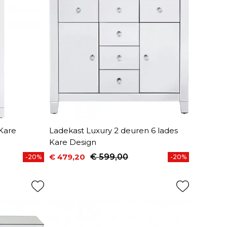
 Kare
Ladekast Luxury 2 deuren 6 lades
Kare Design
€ 479,20
€ 599,00
-20%
-20%
Prijs
Normale prijs