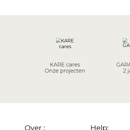
KARE cares
GARA
Onze projecten
2 j
Over :
Help: