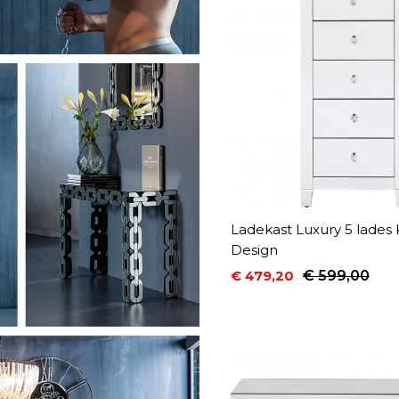
Ladekast Luxury 5 lades
Design
€ 479,20
€ 599,00
Prijs
Normale prijs