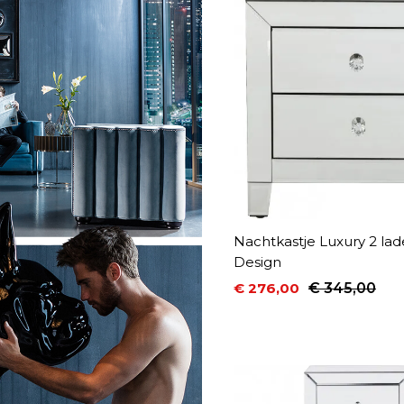
Nachtkastje Luxury 2 lad
Design
€ 276,00
€ 345,00
Prijs
Normale prijs