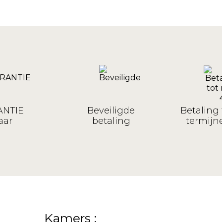
NTIE
Beveiligde
Betaling 
aar
betaling
termijne
Kamers :