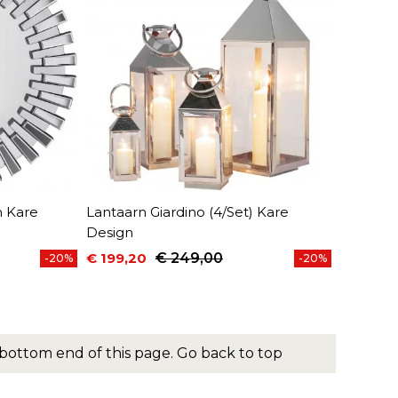
m Kare
Lantaarn Giardino (4/Set) Kare
Design
€ 199,20
€ 249,00
-20%
-20%
Prijs
Normale prijs
bottom end of this page.
Go back to top