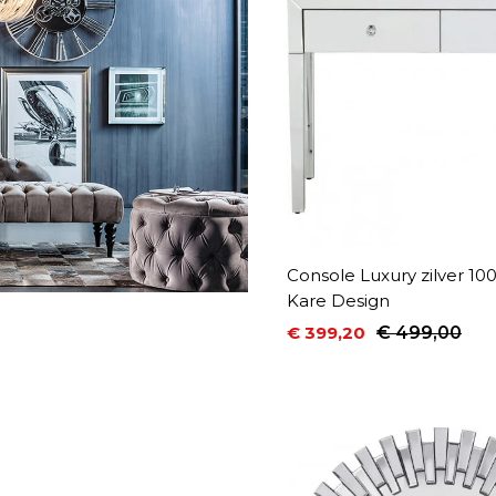
Console Luxury zilver 1
Kare Design
€ 399,20
€ 499,00
Prijs
Normale prijs