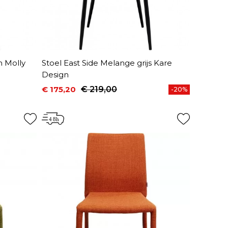
n Molly
Stoel East Side Melange grijs Kare
Design
€ 175,20
€ 219,00
-20%
Prijs
Normale prijs