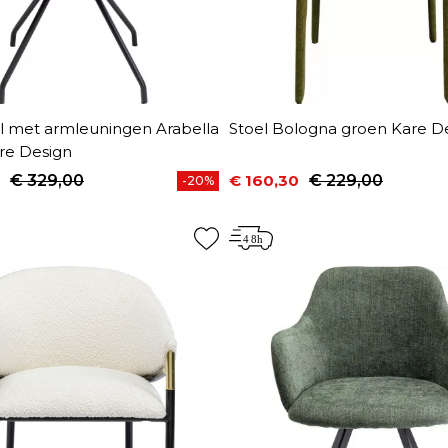
el met armleuningen Arabella
Stoel Bologna groen Kare D
re Design
€ 329,00
€ 160,30
€ 229,00
-20%
prijs
Prijs
Normale prijs