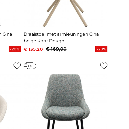
n Gina
Draaistoel met armleuningen Gina
beige Kare Design
€ 135,20
€ 169,00
-20%
-20%
Prijs
Normale prijs