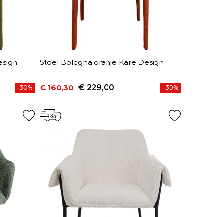
esign
Stoel Bologna oranje Kare Design
€ 160,30
€ 229,00
-30%
-30%
Prijs
Normale prijs