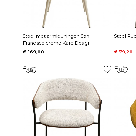
Stoel met armleuningen San
Stoel Ru
Francisco creme Kare Design
€ 169,00
€ 79,20
Prijs
Prijs
Normale 