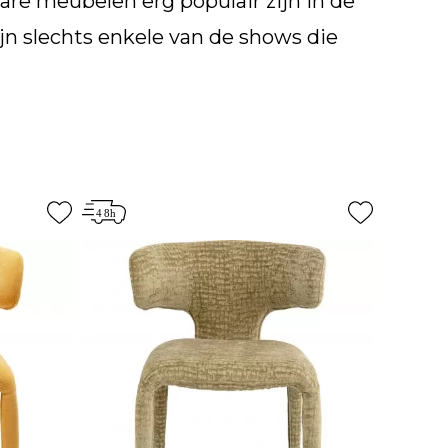
Kare meubelen erg populair zijn in de
jn slechts enkele van de shows die
 in een bepaalde stijl? Kare heeft
rante stoelen, met of zonder
j hebben ook stoelen in
t aan stoelen om uit te kiezen bij Kare