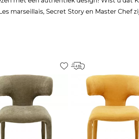
kiezen met een authentiek design! Wist u dat 
 marseillais, Secret Story en Master Chef zi
ben gekozen voor hun decor. Zoekt u een stoel
edaillons
, gecapitonneerde stoelen, transpa
 in verschillende kleuren of in zwart of wit. Wi
gse
of
vintage
stijl. Kortom, er is geen tekor