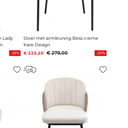
n Lady
Stoel met armleuning Bess creme
gn
Kare Design
€ 223,20
€ 279,00
-25%
-20%
Prijs
Normale prijs