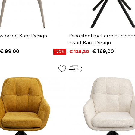
by beige Kare Design
Draaistoel met armleuninge
zwart Kare Design
€ 99,00
€ 135,20
€ 169,00
-20%
prijs
Prijs
Normale prijs