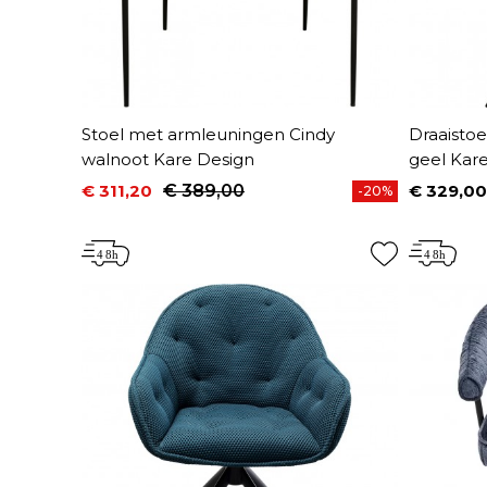
Stoel met armleuningen Cindy
Draaisto
walnoot Kare Design
geel Kar
€ 311,20
€ 389,00
€ 329,00
-20%
Prijs
Normale prijs
Prijs