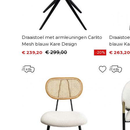
Draaistoel met armleuningen Carlito
Draaisto
Mesh blauw Kare Design
blauw Ka
€ 239,20
€ 299,00
€ 263,20
-20%
Prijs
Normale prijs
Prijs
Normale 