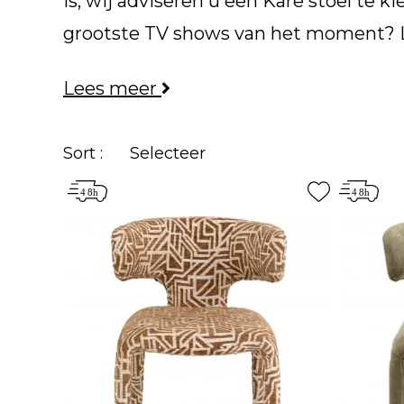
is, wij adviseren u een Kare stoel te 
grootste TV shows van het moment? Les
Kare meubilair, met name stoelen, heb
Lees meer
een selectie van
Italiaanse stoelen
,
m
armleuningen, in stof, fluweel of leer,
Sort :
Selecteer
Scandinavische
,
barokke
,
hedendaa
Design!