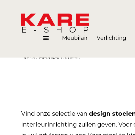
E-SHOP
Meubilair
Verlichting
Home
Meubilair
Stoelen
Kamers
Blog
Vind onze selectie van
design stoele
interieurinrichting zullen geven. Vo