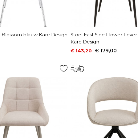
ft Blossom blauw Kare Design
Stoel East Side Flower Fever
Kare Design
€ 143,20
€ 179,00
Prijs
Normale prijs