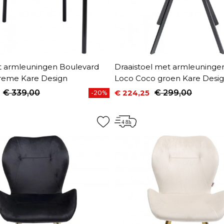
t armleuningen Boulevard
Draaistoel met armleuninge
reme Kare Design
Loco Coco groen Kare Desi
€ 339,00
€ 224,25
€ 299,00
-20%
prijs
Prijs
Normale prijs