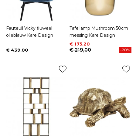
Fauteuil Vicky fluweel
Tafellamp Mushroom 50cm
olieblauw Kare Design
messing Kare Design
Prijs
Normale prijs
€ 175,20
€ 439,00
€ 219,00
-20%
Prijs