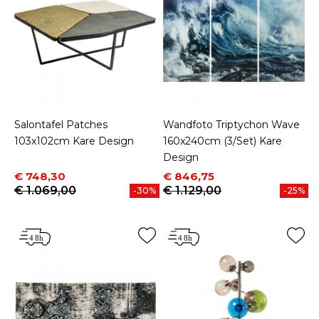
Salontafel Patches
Wandfoto Triptychon Wave
103x102cm Kare Design
160x240cm (3/Set) Kare
Design
Prijs
Normale prijs
Prijs
Normale prijs
€ 748,30
€ 846,75
€ 1.069,00
€ 1.129,00
-30%
-25%