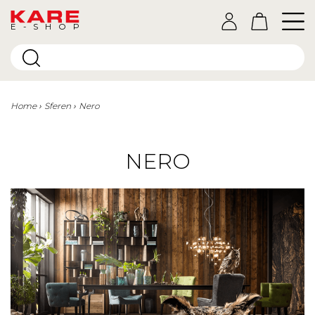
E-SHOP
Home
Sferen
Nero
NERO