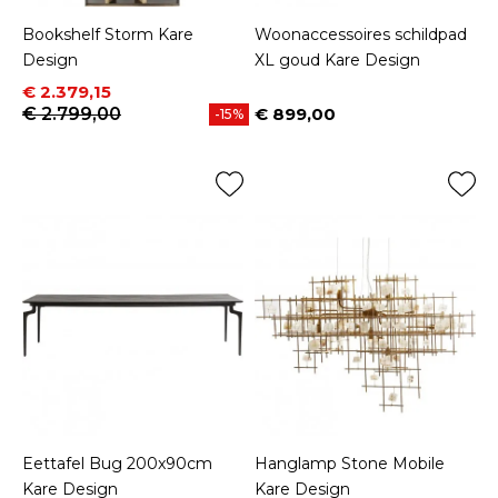
Bookshelf Storm Kare
Woonaccessoires schildpad
Design
XL goud Kare Design
Prijs
Normale prijs
€ 2.379,15
€ 2.799,00
€ 899,00
-15%
Prijs
Eettafel Bug 200x90cm
Hanglamp Stone Mobile
Kare Design
Kare Design