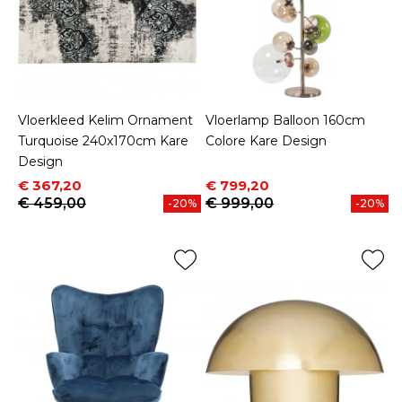
Vloerkleed Kelim Ornament
Vloerlamp Balloon 160cm
Turquoise 240x170cm Kare
Colore Kare Design
Design
Prijs
Normale prijs
Prijs
Normale prijs
€ 367,20
€ 799,20
€ 459,00
€ 999,00
-20%
-20%