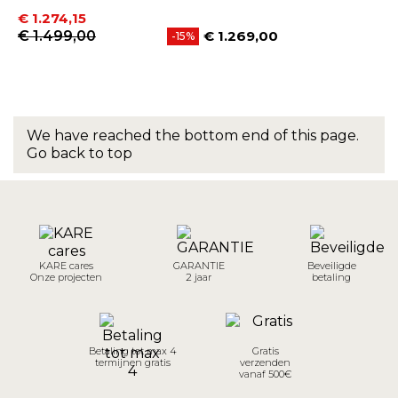
Prijs
Normale prijs
€ 1.274,15
€ 1.499,00
€ 1.269,00
-15%
Prijs
We have reached the bottom end of this page.
Go back to top
KARE cares
GARANTIE
Beveiligde
Onze projecten
2 jaar
betaling
Betaling tot max 4
Gratis
termijnen gratis
verzenden
vanaf 500€