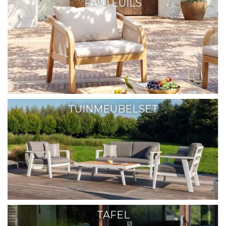
FAUTEUILS
TUINMEUBELSET
TAFEL