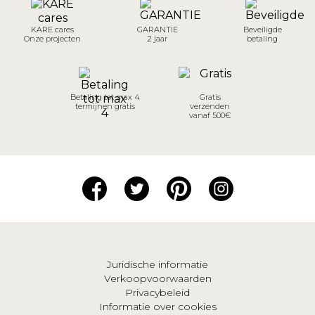
KARE cares
GARANTIE
Beveiligde
Onze projecten
2 jaar
betaling
Betaling tot max 4
Gratis
termijnen gratis
verzenden
vanaf 500€
Juridische informatie
Verkoopvoorwaarden
Privacybeleid
Informatie over cookies