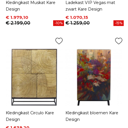
Kledingkast Muskat Kare
Ladekast VIP Vegas mat
Design
zwart Kare Design
Prijs
Normale prijs
Prijs
Normale prijs
€ 1.979,10
€ 1.070,15
€ 2.199,00
€ 1.259,00
-10%
-15%
Kledingkast Circulo Kare
Kledingkast bloemen Kare
Design
Design
Prijs
Normale prijs
€ 1.639,20