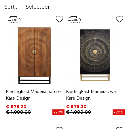
Sort :
Selecteer
Kledingkast Madeira nature
Kledingkast Madeira zwart
Kare Design
Kare Design
Prijs
Normale prijs
Prijs
Normale prijs
€ 879,20
€ 879,20
€ 1.099,00
€ 1.099,00
-20%
-20%