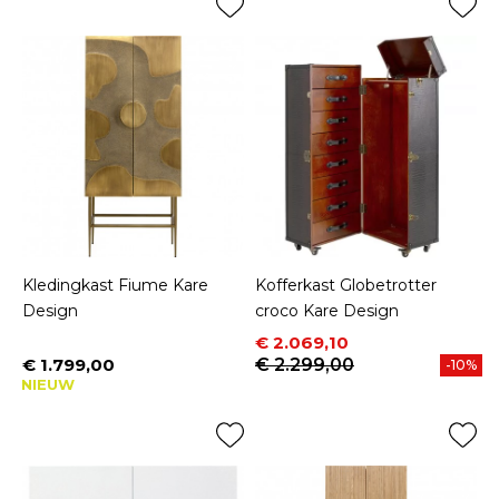
Kledingkast Fiume Kare
Kofferkast Globetrotter
Design
croco Kare Design
Prijs
Normale prijs
€ 2.069,10
€ 1.799,00
€ 2.299,00
-10%
Prijs
NIEUW