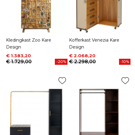
Kledingkast Zoo Kare
Kofferkast Venezia Kare
Design
Design
Prijs
Normale prijs
Prijs
Normale prijs
€ 1.383,20
€ 2.068,20
€ 1.729,00
€ 2.298,00
-20%
-10%