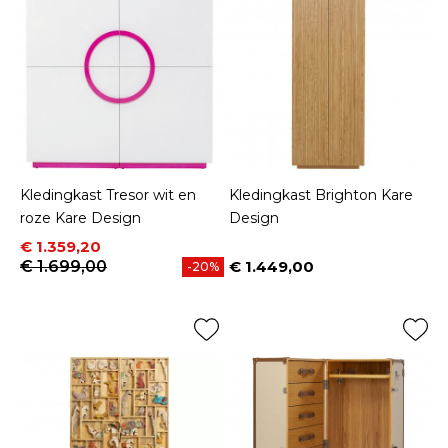
Kledingkast Tresor wit en
Kledingkast Brighton Kare
roze Kare Design
Design
Prijs
Normale prijs
€ 1.359,20
€ 1.699,00
€ 1.449,00
-20%
Prijs