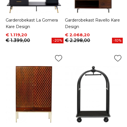
Garderobekast La Gomera
Garderobekast Ravello Kare
Kare Design
Design
Prijs
Normale prijs
Prijs
Normale prijs
€ 1.119,20
€ 2.068,20
€ 1.399,00
€ 2.298,00
-20%
-10%