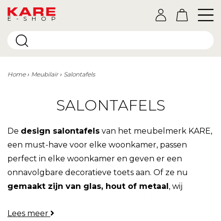
E-SHOP
Home
Meubilair
Salontafels
SALONTAFELS
De
design salontafels
van het meubelmerk KARE,
een must-have voor elke woonkamer, passen
perfect in elke woonkamer en geven er een
onnavolgbare decoratieve toets aan. Of ze nu
gemaakt zijn van glas, hout of metaal
, wij
hebben een ruime keuze aan modellen waar u
Lees meer
zeker verliefd op zult worden. De meest originele