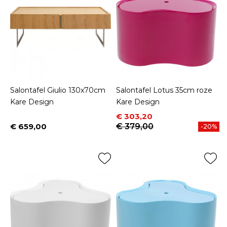
Salontafel Giulio 130x70cm
Salontafel Lotus 35cm roze
Kare Design
Kare Design
Prijs
Normale prijs
€ 303,20
€ 659,00
€ 379,00
-20%
Prijs