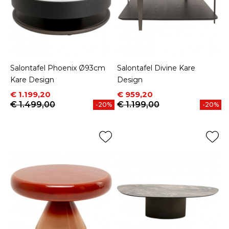
Salontafel Phoenix Ø93cm
Salontafel Divine Kare
Kare Design
Design
Prijs
Normale prijs
Prijs
Normale prijs
€ 1.199,20
€ 959,20
€ 1.499,00
€ 1.199,00
-20%
-20%