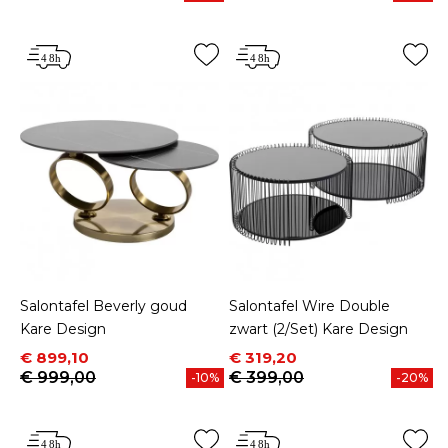
Salontafel Beverly goud
Salontafel Wire Double
Kare Design
zwart (2/Set) Kare Design
Prijs
Normale prijs
Prijs
Normale prijs
€ 899,10
€ 319,20
€ 999,00
€ 399,00
-10%
-20%