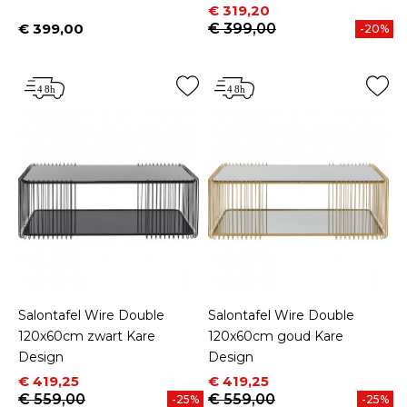
Prijs
Normale prijs
€ 319,20
€ 399,00
€ 399,00
-20%
Prijs
Salontafel Wire Double
Salontafel Wire Double
120x60cm zwart Kare
120x60cm goud Kare
Design
Design
Prijs
Normale prijs
Prijs
Normale prijs
€ 419,25
€ 419,25
€ 559,00
€ 559,00
-25%
-25%