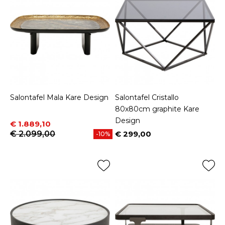
Salontafel Mala Kare Design
Salontafel Cristallo
80x80cm graphite Kare
Design
Prijs
Normale prijs
€ 1.889,10
€ 2.099,00
€ 299,00
-10%
Prijs