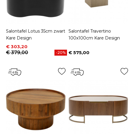
Salontafel Lotus 35cm zwart
Salontafel Travertino
Kare Design
100x100cm Kare Design
Prijs
Normale prijs
€ 303,20
€ 379,00
€ 575,00
-20%
Prijs