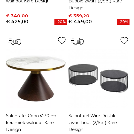
walnoot Kare Design
Bubble zwart (2/Set) Kare
Design
Prijs
Normale prijs
Prijs
Normale prijs
€ 340,00
€ 359,20
€ 425,00
€ 449,00
-20%
-20%
Salontafel Cono Ø70cm
Salontafel Wire Double
keramiek walnoot Kare
zwart hout (2/Set) Kare
Design
Design