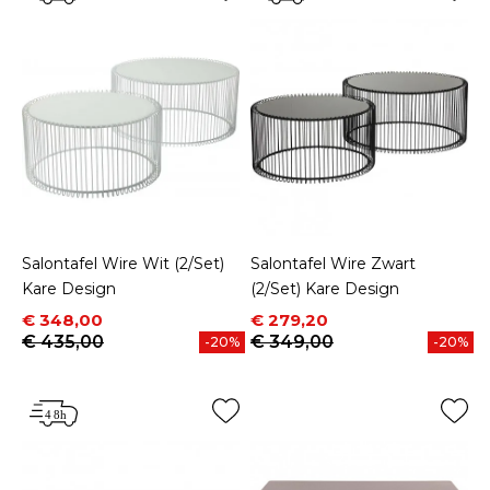
Salontafel Wire Wit (2/Set)
Salontafel Wire Zwart
Kare Design
(2/Set) Kare Design
Prijs
Normale prijs
Prijs
Normale prijs
€ 348,00
€ 279,20
€ 435,00
€ 349,00
-20%
-20%