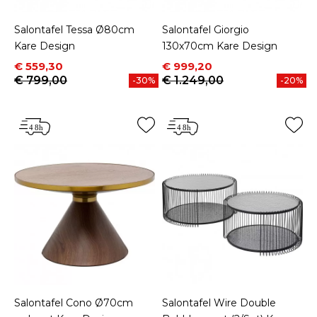
Salontafel Tessa Ø80cm
Salontafel Giorgio
Kare Design
130x70cm Kare Design
Prijs
Normale prijs
Prijs
Normale prijs
€ 559,30
€ 999,20
€ 799,00
€ 1.249,00
-30%
-20%
Salontafel Cono Ø70cm
Salontafel Wire Double