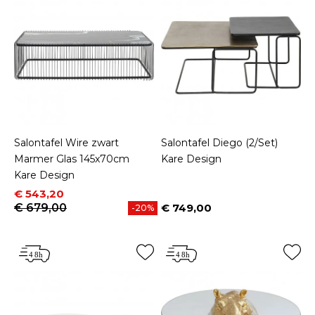
Salontafel Wire zwart
Salontafel Diego (2/Set)
Marmer Glas 145x70cm
Kare Design
Kare Design
Prijs
Normale prijs
€ 543,20
€ 679,00
€ 749,00
-20%
Prijs