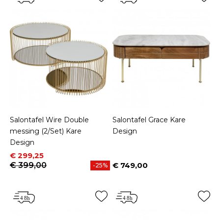
Salontafel Wire Double
Salontafel Grace Kare
messing (2/Set) Kare
Design
Design
Prijs
Normale prijs
€ 299,25
€ 399,00
€ 749,00
-25%
Prijs