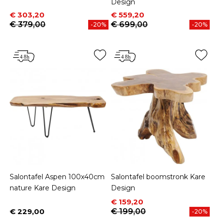
Design
Prijs
Normale prijs
Prijs
Normale prijs
€ 303,20
€ 559,20
€ 379,00
€ 699,00
-20%
-20%
Salontafel Aspen 100x40cm
Salontafel boomstronk Kare
nature Kare Design
Design
Prijs
Normale prijs
€ 159,20
€ 229,00
€ 199,00
-20%
Prijs