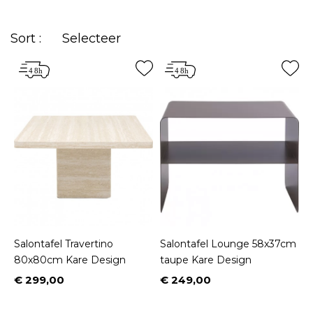
salontafels vindt u bij Kare, dus zoek niet verder, u
bent op de juiste plek!
Sort :
Selecteer
Salontafel Travertino
Salontafel Lounge 58x37cm
80x80cm Kare Design
taupe Kare Design
€ 299,00
€ 249,00
Prijs
Prijs