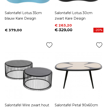
Salontafel Lotus 35cm
Salontafel Lotus 30cm
blauw Kare Design
zwart Kare Design
Prijs
Normale prijs
€ 263,20
€ 379,00
€ 329,00
-20%
Prijs
Salontafel Wire zwart hout
Salontafel Petal 90x60cm