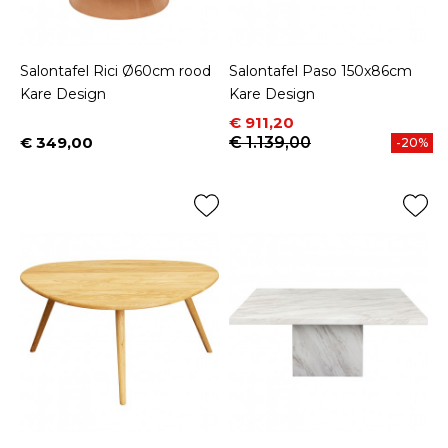
Salontafel Rici Ø60cm rood
Salontafel Paso 150x86cm
Kare Design
Kare Design
Prijs
Normale prijs
€ 911,20
€ 349,00
€ 1.139,00
-20%
Prijs