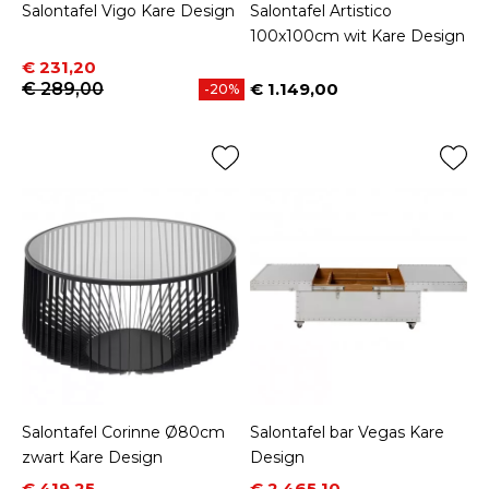
Salontafel Vigo Kare Design
Salontafel Artistico
100x100cm wit Kare Design
Prijs
Normale prijs
€ 231,20
€ 289,00
€ 1.149,00
-20%
Prijs
Salontafel Corinne Ø80cm
Salontafel bar Vegas Kare
zwart Kare Design
Design
Prijs
Normale prijs
Prijs
Normale prijs
€ 419,25
€ 2.465,10