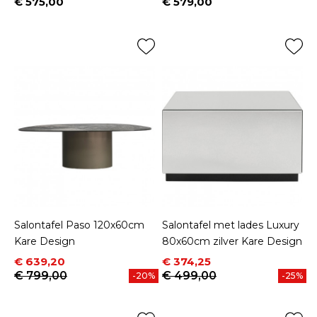
€ 575,00
€ 579,00
Prijs
Prijs
Salontafel Paso 120x60cm
Salontafel met lades Luxury
Kare Design
80x60cm zilver Kare Design
Prijs
Normale prijs
Prijs
Normale prijs
€ 639,20
€ 374,25
€ 799,00
€ 499,00
-20%
-25%