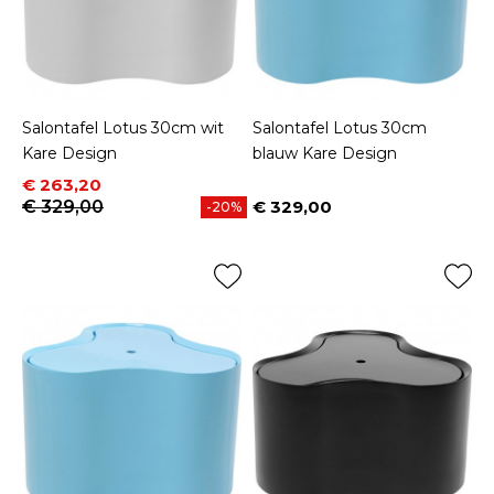
Salontafel Lotus 30cm wit
Salontafel Lotus 30cm
Kare Design
blauw Kare Design
Prijs
Normale prijs
€ 263,20
€ 329,00
€ 329,00
-20%
Prijs