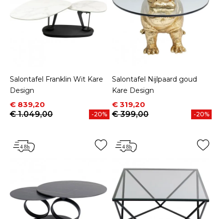
Salontafel Franklin Wit Kare
Salontafel Nijlpaard goud
Design
Kare Design
Prijs
Normale prijs
Prijs
Normale prijs
€ 839,20
€ 319,20
€ 1.049,00
€ 399,00
-20%
-20%