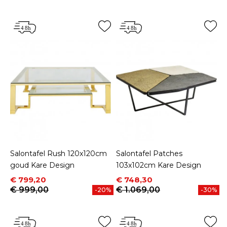
Salontafel Rush 120x120cm
Salontafel Patches
goud Kare Design
103x102cm Kare Design
Prijs
Normale prijs
Prijs
Normale prijs
€ 799,20
€ 748,30
€ 999,00
€ 1.069,00
-20%
-30%