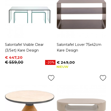
Salontafel Visible Clear
Salontafel Lover 75x42cm
(3/Set) Kare Design
Kare Design
Prijs
Normale prijs
€ 447,20
€ 559,00
€ 249,00
-20%
Prijs
NIEUW