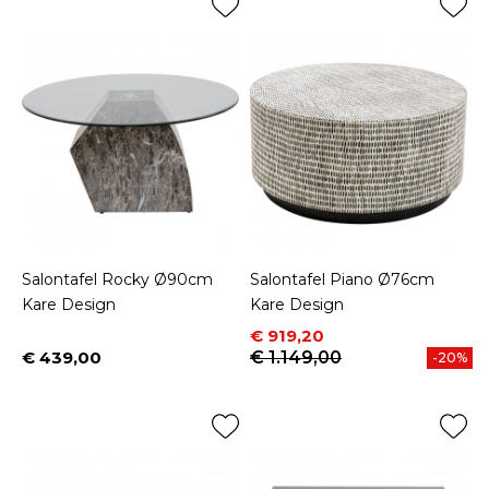
Salontafel Rocky Ø90cm
Salontafel Piano Ø76cm
Kare Design
Kare Design
Prijs
Normale prijs
€ 919,20
€ 439,00
€ 1.149,00
-20%
Prijs