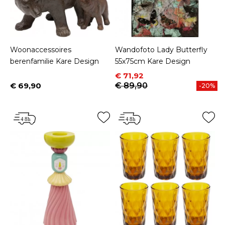
Woonaccessoires
Wandofoto Lady Butterfly
berenfamilie Kare Design
55x75cm Kare Design
Prijs
Normale prijs
€ 71,92
€ 69,90
€ 89,90
-20%
Prijs