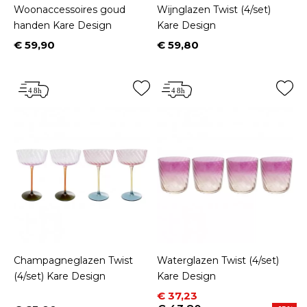
Woonaccessoires goud
Wijnglazen Twist (4/set)
handen Kare Design
Kare Design
€ 59,90
€ 59,80
Prijs
Prijs
Champagneglazen Twist
Waterglazen Twist (4/set)
(4/set) Kare Design
Kare Design
Prijs
Normale prijs
€ 37,23