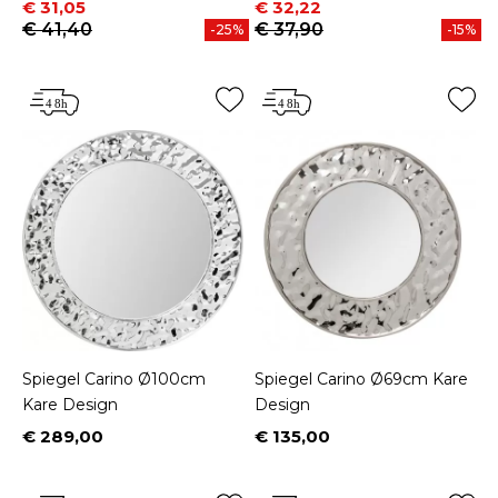
Prijs
Normale prijs
Prijs
Normale prijs
€ 31,05
€ 32,22
€ 41,40
€ 37,90
-25%
-15%
Spiegel Carino Ø100cm
Spiegel Carino Ø69cm Kare
Kare Design
Design
€ 289,00
€ 135,00
Prijs
Prijs