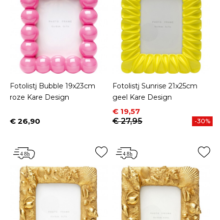
Fotolistj Bubble 19x23cm
Fotolistj Sunrise 21x25cm
roze Kare Design
geel Kare Design
Prijs
Normale prijs
€ 19,57
€ 26,90
€ 27,95
-30%
Prijs