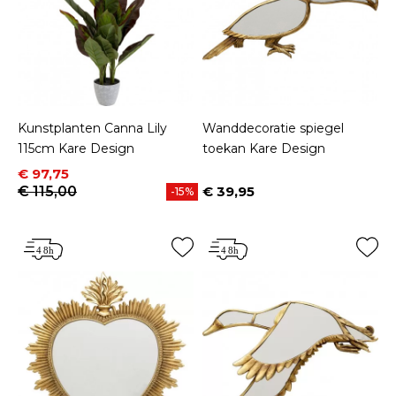
Kunstplanten Canna Lily
Wanddecoratie spiegel
115cm Kare Design
toekan Kare Design
Prijs
Normale prijs
€ 97,75
€ 115,00
€ 39,95
-15%
Prijs