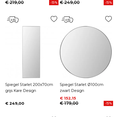
€ 219,00
€ 249,00
-15%
-15%
Spiegel Starlet 200x70cm
Spiegel Starlet Ø100cm
grijs Kare Design
zwart Design
Prijs
Normale prijs
€ 152,15
€ 249,00
€ 179,00
-15%
Prijs