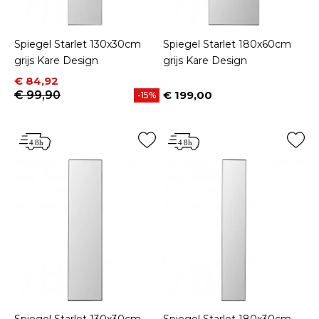
Spiegel Starlet 130x30cm
Spiegel Starlet 180x60cm
grijs Kare Design
grijs Kare Design
Prijs
Normale prijs
€ 84,92
€ 99,90
€ 199,00
-15%
Prijs
Spiegel Starlet 130x30cm
Spiegel Starlet 180x30cm