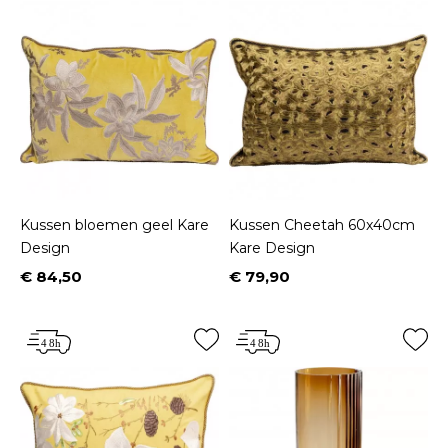
Kussen bloemen geel Kare
Kussen Cheetah 60x40cm
Design
Kare Design
€ 84,50
€ 79,90
Prijs
Prijs