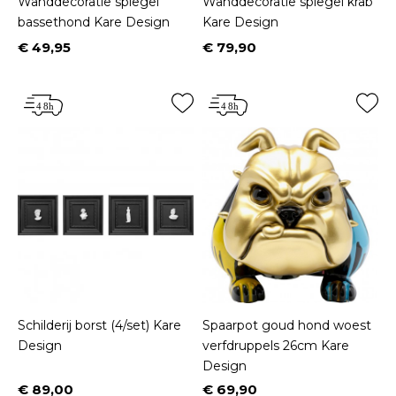
Wanddecoratie spiegel
Wanddecoratie spiegel krab
bassethond Kare Design
Kare Design
€ 49,95
€ 79,90
Prijs
Prijs
Schilderij borst (4/set) Kare
Spaarpot goud hond woest
Design
verfdruppels 26cm Kare
Design
€ 89,00
€ 69,90