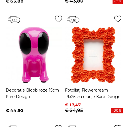
€ 63,80
€ 43,80
-15%
Prijs
Decoratie Blobb roze 15cm
Fotolistj Flowerdream
Kare Design
19x25cm oranje Kare Design
Prijs
Normale prijs
€ 17,47
€ 44,50
€ 24,95
-30%
Prijs