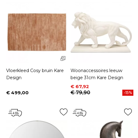
Vloerkleed Cosy bruin Kare
Woonaccessoires leeuw
Design
beige 31cm Kare Design
Prijs
Normale prijs
€ 67,92
€ 499,00
€ 79,90
-15%
Prijs