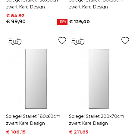
zwart Kare Design
zwart Kare Design
Prijs
Normale prijs
€ 84,92
€ 99,90
€ 129,00
-15%
Prijs
Spiegel Starlet 180x60cm
Spiegel Starlet 200x70cm
zwart Kare Design
zwart Kare Design
Prijs
Normale prijs
Prijs
Normale prijs
€ 186,15
€ 211,65