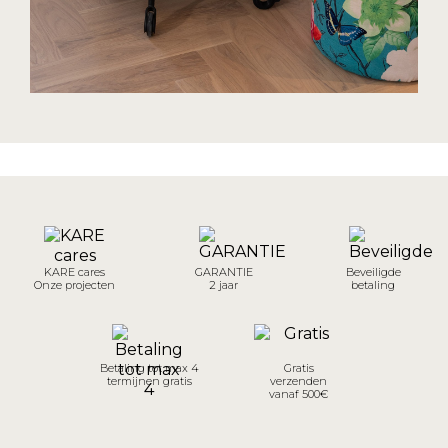
KARE cares
GARANTIE
Beveiligde
Onze projecten
2 jaar
betaling
Betaling tot max 4
Gratis
termijnen gratis
verzenden
vanaf 500€