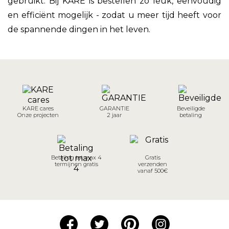
gebruikt. Bij KARE is bestellen zo leuk, eenvoudig
en efficiënt mogelijk - zodat u meer tijd heeft voor
de spannende dingen in het leven.
KARE cares
GARANTIE
Beveiligde
Onze projecten
2 jaar
betaling
Betaling tot max 4
Gratis
termijnen gratis
verzenden
vanaf 500€