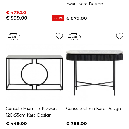
zwart Kare Design
Prijs
Normale prijs
€ 479,20
€ 599,00
€ 879,00
-20%
Prijs
Console Miami Loft zwart
Console Glenn Kare Design
120x35cm Kare Design
€ 449,00
€ 769,00
Prijs
Prijs