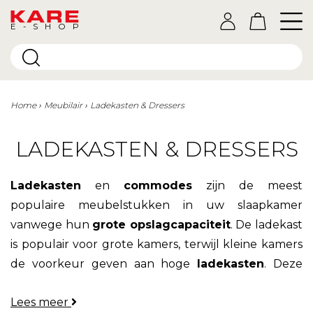
E-SHOP
Home
Meubilair
Ladekasten & Dressers
LADEKASTEN & DRESSERS
Ladekasten
en
commodes
zijn de meest
populaire meubelstukken in uw slaapkamer
vanwege hun
grote opslagcapaciteit
. De ladekast
is populair voor grote kamers, terwijl kleine kamers
de voorkeur geven aan hoge
ladekasten
. Deze
meubelen worden meestal in slaapkamers
Lees meer
geplaatst, maar ook in gangen en
kantoren
. U vindt