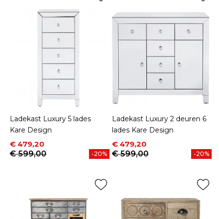
Ladekast Luxury 5 lades
Ladekast Luxury 2 deuren 6
Kare Design
lades Kare Design
Prijs
Normale prijs
Prijs
Normale prijs
€ 479,20
€ 479,20
€ 599,00
€ 599,00
-20%
-20%