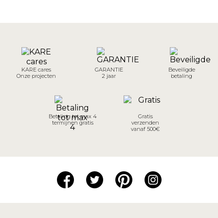
KARE cares
GARANTIE
Beveiligde
Onze projecten
2 jaar
betaling
Betaling tot max 4
Gratis
termijnen gratis
verzenden
vanaf 500€