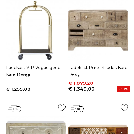
Ladekast VIP Vegas goud
Ladekast Puro 14 lades Kare
Kare Design
Design
Prijs
Normale prijs
€ 1.079,20
€ 1.259,00
€ 1.349,00
-20%
Prijs