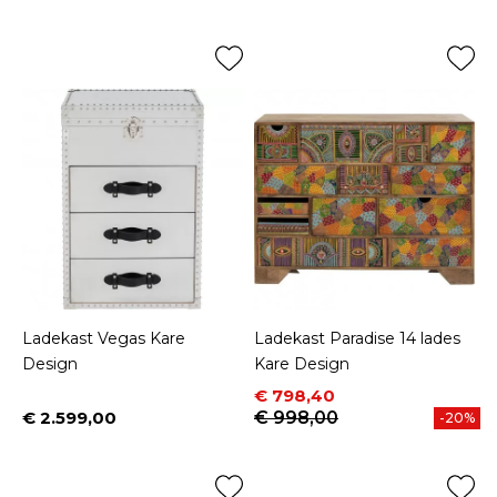
Ladekast Vegas Kare
Ladekast Paradise 14 lades
Design
Kare Design
Prijs
Normale prijs
€ 798,40
€ 2.599,00
€ 998,00
-20%
Prijs