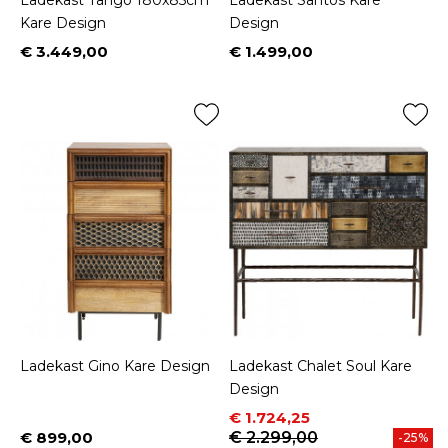
Ladekast Tango 180x85cm
Ladekast Santos Kare
Kare Design
Design
€ 3.449,00
€ 1.499,00
Prijs
Prijs
Ladekast Gino Kare Design
Ladekast Chalet Soul Kare
Design
Prijs
Normale prijs
€ 1.724,25
€ 899,00
€ 2.299,00
-25%
Prijs