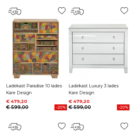
Ladekast Paradise 10 lades
Ladekast Luxury 3 lades
Kare Design
Kare Design
Prijs
Normale prijs
Prijs
Normale prijs
€ 479,20
€ 479,20
€ 599,00
€ 599,00
-20%
-20%