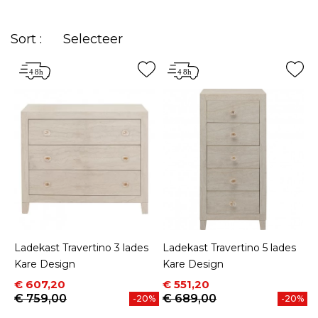
zeker de juiste ladekast of commode om uw
interieur aan te vullen uit ons gamma stijlen.
Sort :
Selecteer
Ladekast Travertino 3 lades
Ladekast Travertino 5 lades
Kare Design
Kare Design
Prijs
Normale prijs
Prijs
Normale prijs
€ 607,20
€ 551,20
€ 759,00
€ 689,00
-20%
-20%