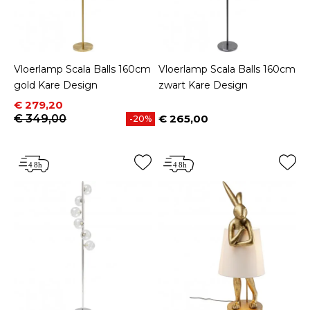
Vloerlamp Scala Balls 160cm
Vloerlamp Scala Balls 160cm
gold Kare Design
zwart Kare Design
Prijs
Normale prijs
€ 279,20
€ 349,00
€ 265,00
-20%
Prijs