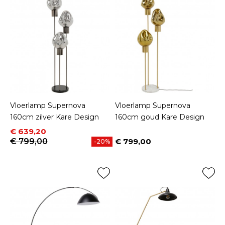
Vloerlamp Supernova
Vloerlamp Supernova
160cm zilver Kare Design
160cm goud Kare Design
Prijs
Normale prijs
€ 639,20
€ 799,00
€ 799,00
-20%
Prijs