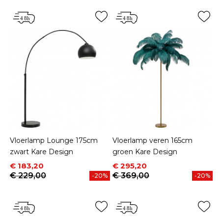
Vloerlamp Lounge 175cm
Vloerlamp veren 165cm
zwart Kare Design
groen Kare Design
Prijs
Normale prijs
Prijs
Normale prijs
€ 183,20
€ 295,20
€ 229,00
€ 369,00
-20%
-20%