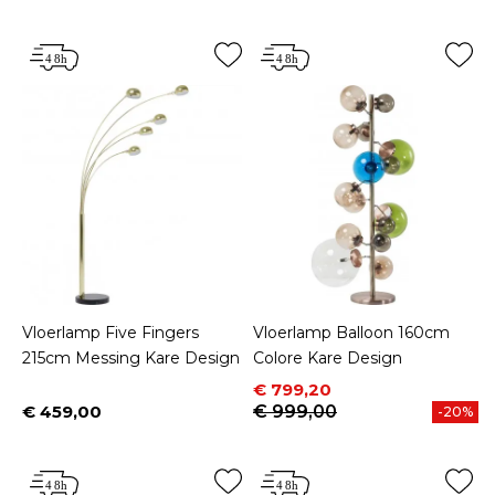
Vloerlamp Five Fingers
Vloerlamp Balloon 160cm
215cm Messing Kare Design
Colore Kare Design
Prijs
Normale prijs
€ 799,20
€ 459,00
€ 999,00
-20%
Prijs