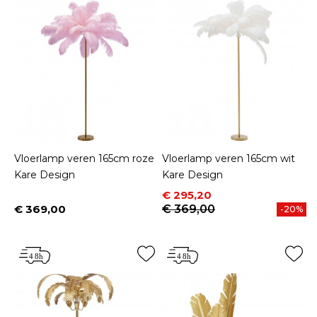
Vloerlamp veren 165cm roze
Vloerlamp veren 165cm wit
Kare Design
Kare Design
Prijs
Normale prijs
€ 295,20
€ 369,00
€ 369,00
-20%
Prijs