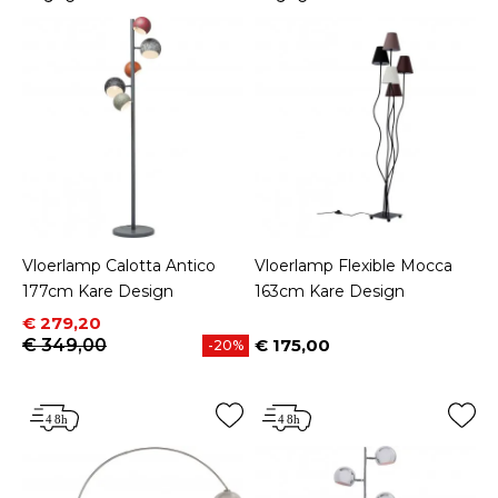
Vloerlamp Calotta Antico
Vloerlamp Flexible Mocca
177cm Kare Design
163cm Kare Design
Prijs
Normale prijs
€ 279,20
€ 349,00
€ 175,00
-20%
Prijs