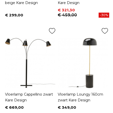
beige Kare Design
Kare Design
Prijs
Normale prijs
€ 321,30
€ 299,00
€ 459,00
-30%
Prijs
Vloerlamp Cappellino zwart
Vloerlamp Loungy 160cm
Kare Design
zwart Kare Design
€ 669,00
€ 349,00
Prijs
Prijs