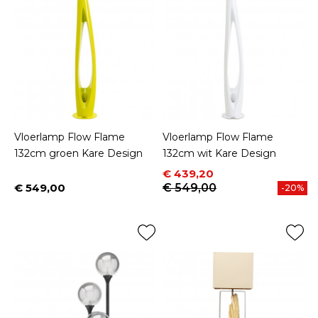
Vloerlamp Flow Flame
Vloerlamp Flow Flame
132cm groen Kare Design
132cm wit Kare Design
Prijs
Normale prijs
€ 439,20
€ 549,00
€ 549,00
-20%
Prijs