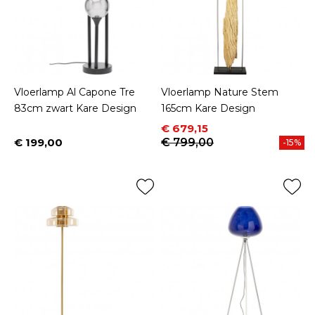
Vloerlamp Al Capone Tre
Vloerlamp Nature Stem
83cm zwart Kare Design
165cm Kare Design
Prijs
Normale prijs
€ 679,15
€ 199,00
€ 799,00
-15%
Prijs