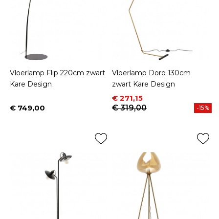
Vloerlamp Flip 220cm zwart
Vloerlamp Doro 130cm
Kare Design
zwart Kare Design
Prijs
Normale prijs
€ 271,15
€ 749,00
€ 319,00
-15%
Prijs