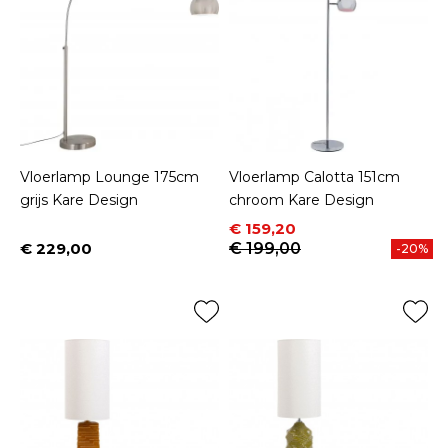
Vloerlamp Lounge 175cm
Vloerlamp Calotta 151cm
grijs Kare Design
chroom Kare Design
Prijs
Normale prijs
€ 159,20
€ 229,00
€ 199,00
-20%
Prijs