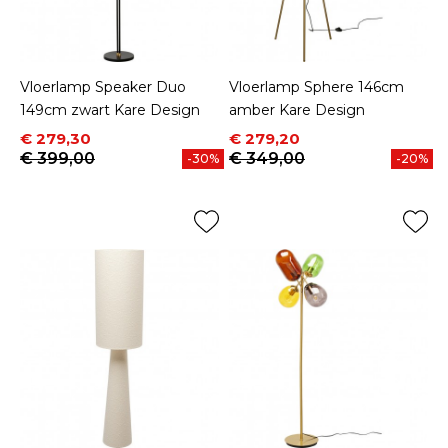
Vloerlamp Speaker Duo
Vloerlamp Sphere 146cm
149cm zwart Kare Design
amber Kare Design
Prijs
Normale prijs
Prijs
Normale prijs
€ 279,30
€ 279,20
€ 399,00
€ 349,00
-30%
-20%