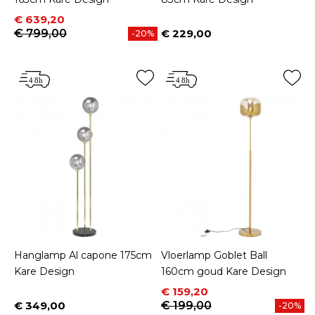
Prijs
Normale prijs
€ 639,20
€ 799,00
€ 229,00
-20%
Prijs
Hanglamp Al capone 175cm
Vloerlamp Goblet Ball
Kare Design
160cm goud Kare Design
Prijs
Normale prijs
€ 159,20
€ 349,00
€ 199,00
-20%
Prijs