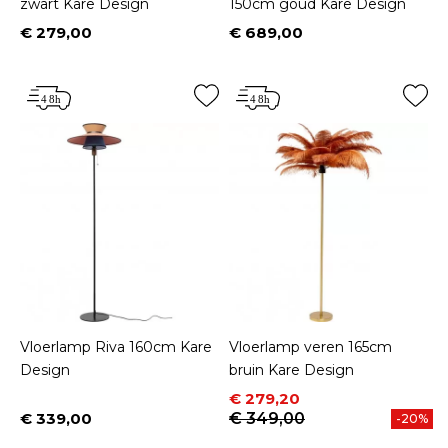
zwart Kare Design
150cm goud Kare Design
€ 279,00
€ 689,00
Prijs
Prijs
Vloerlamp Riva 160cm Kare
Vloerlamp veren 165cm
Design
bruin Kare Design
Prijs
Normale prijs
€ 279,20
€ 339,00
€ 349,00
-20%
Prijs