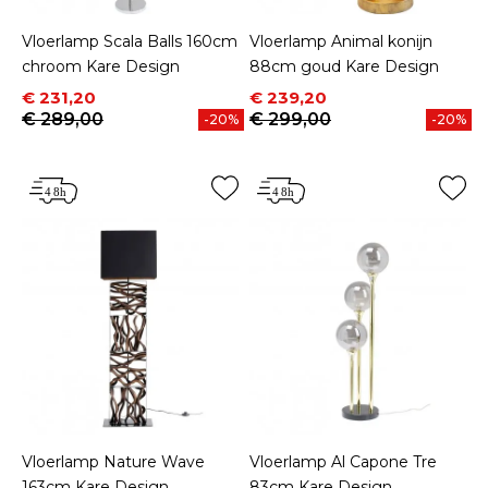
Vloerlamp Scala Balls 160cm
Vloerlamp Animal konijn
chroom Kare Design
88cm goud Kare Design
Prijs
Normale prijs
Prijs
Normale prijs
€ 231,20
€ 239,20
€ 289,00
€ 299,00
-20%
-20%
Vloerlamp Nature Wave
Vloerlamp Al Capone Tre
163cm Kare Design
83cm Kare Design