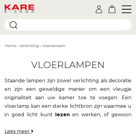
E-SHOP
Home
Verlichting
Vloerlampen
VLOERLAMPEN
Staande lampen zijn zowel verlichting als decoratie
en zijn een geweldige manier om een vleugje
originaliteit aan uw kamer toe te voegen. Een
vloerlamp kan een sterke lichtbron zijn waarmee u
in goed licht kunt
lezen
en werken, of gewoon
een
sfeerlamp
die een gedempt licht geeft zoals de
Lees meer
Sultan vloerlamp.