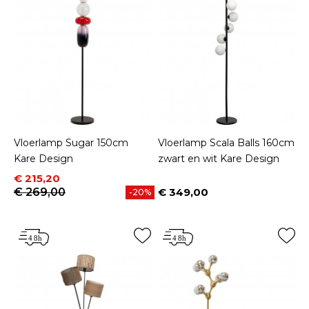
Vloerlamp Sugar 150cm
Vloerlamp Scala Balls 160cm
Kare Design
zwart en wit Kare Design
Prijs
Normale prijs
€ 215,20
€ 269,00
€ 349,00
-20%
Prijs