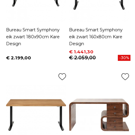
Bureau Smart Symphony
Bureau Smart Symphony
eik zwart 180x90cm Kare
eik zwart 160x80cm Kare
Design
Design
Prijs
Normale prijs
€ 1.441,30
€ 2.199,00
€ 2.059,00
-30%
Prijs