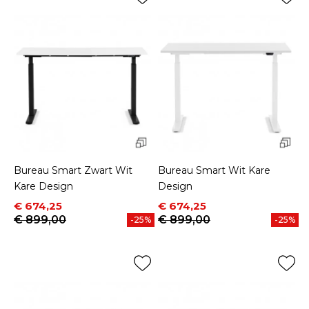
Bureau Smart Zwart Wit
Bureau Smart Wit Kare
Kare Design
Design
Prijs
Normale prijs
Prijs
Normale prijs
€ 674,25
€ 674,25
€ 899,00
€ 899,00
-25%
-25%