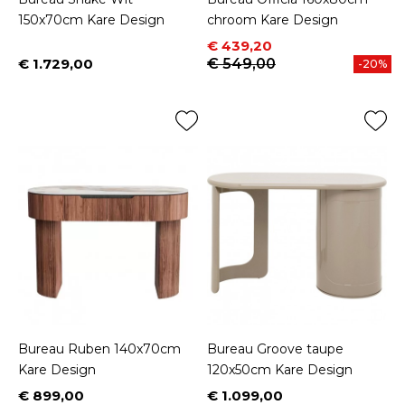
150x70cm Kare Design
chroom Kare Design
Prijs
Normale prijs
€ 439,20
€ 1.729,00
€ 549,00
-20%
Prijs
Bureau Ruben 140x70cm
Bureau Groove taupe
Kare Design
120x50cm Kare Design
€ 899,00
€ 1.099,00
Prijs
Prijs