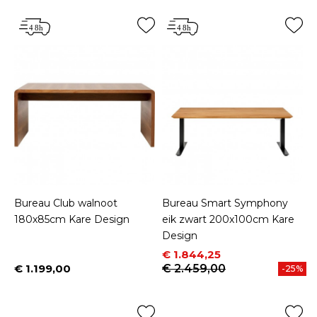
Bureau Club walnoot
Bureau Smart Symphony
180x85cm Kare Design
eik zwart 200x100cm Kare
Design
Prijs
Normale prijs
€ 1.844,25
€ 1.199,00
€ 2.459,00
-25%
Prijs