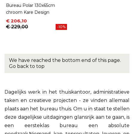
Bureau Polar 130x65cm
chroom Kare Design
Prijs
Normale prijs
€ 206,10
€ 229,00
-10%
We have reached the bottom end of this page.
Go back to top
Dagelijks werk in het thuiskantoor, administratieve
taken en creatieve projecten - ze vinden allemaal
plaats aan het bureau thuis. Om u in staat te stellen
deze dagelijkse uitdagingen glansrijk aan te gaan, is
een eersteklas bureau een absolute
noodzaak.Niemand kan topresultaten leveren op