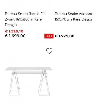
Bureau Smart Jackie Eik
Bureau Snake walnoot
Zwart 160x80cm Kare
150x70cm Kare Design
Design
Prijs
Normale prijs
€ 1.529,10
€ 1.699,00
€ 1.729,00
-10%
Prijs