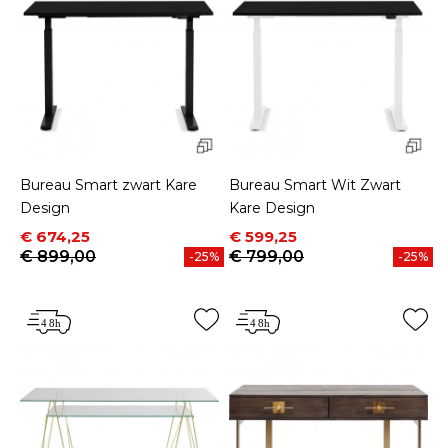
Bureau Smart zwart Kare
Bureau Smart Wit Zwart
Design
Kare Design
Prijs
Normale prijs
Prijs
Normale prijs
€ 674,25
€ 599,25
€ 899,00
€ 799,00
-25%
-25%