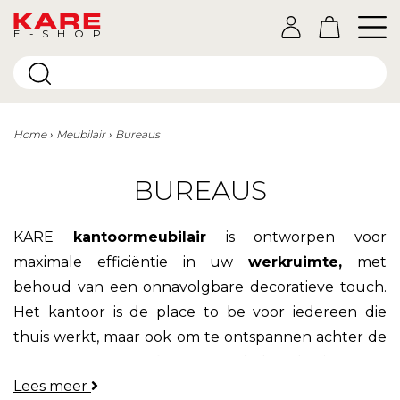
E-SHOP
Home
Meubilair
Bureaus
BUREAUS
KARE
kantoormeubilair
is ontworpen voor
maximale efficiëntie in uw
werkruimte,
met
behoud van een onnavolgbare decoratieve touch.
Het kantoor is de place to be voor iedereen die
thuis werkt, maar ook om te ontspannen achter de
computer
. Een
design bureau
is de oplossing om u
Lees meer
comfortabel te voelen en een inrichting naar uw