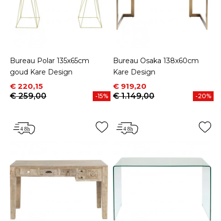
Bureau Polar 135x65cm
Bureau Osaka 138x60cm
goud Kare Design
Kare Design
Prijs
Normale prijs
Prijs
Normale prijs
€ 220,15
€ 919,20
€ 259,00
€ 1.149,00
-15%
-20%