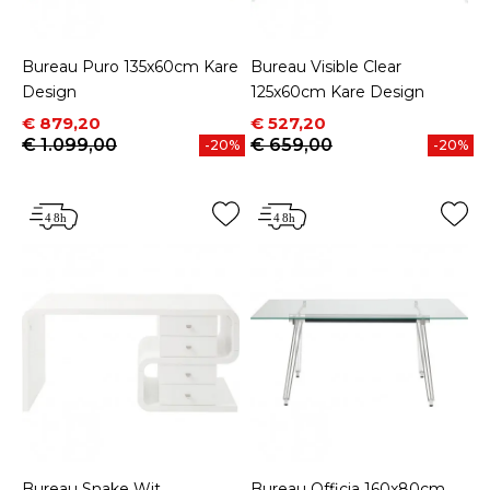
Bureau Puro 135x60cm Kare
Bureau Visible Clear
Design
125x60cm Kare Design
Prijs
Normale prijs
Prijs
Normale prijs
€ 879,20
€ 527,20
€ 1.099,00
€ 659,00
-20%
-20%
Bureau Snake Wit
Bureau Officia 160x80cm