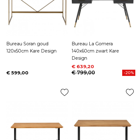
Bureau Soran goud
Bureau La Gomera
120x50cm Kare Design
140x60cm zwart Kare
Design
Prijs
Normale prijs
€ 639,20
€ 599,00
€ 799,00
-20%
Prijs