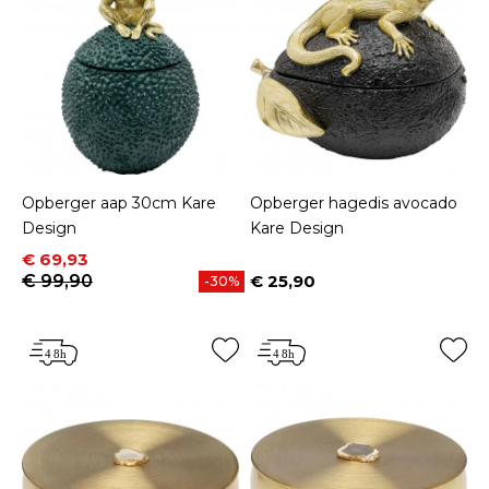
Opberger aap 30cm Kare
Opberger hagedis avocado
Design
Kare Design
Prijs
Normale prijs
€ 69,93
€ 99,90
€ 25,90
-30%
Prijs