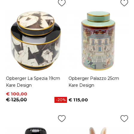
Opberger La Spezia 19cm
Opberger Palazzo 25cm
Kare Design
Kare Design
Prijs
Normale prijs
€ 100,00
€ 125,00
€ 115,00
-20%
Prijs