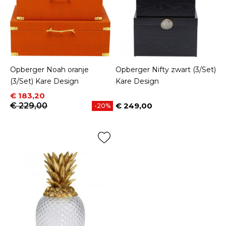
Opberger Noah oranje
Opberger Nifty zwart (3/Set)
(3/Set) Kare Design
Kare Design
Prijs
Normale prijs
€ 183,20
€ 229,00
€ 249,00
-20%
Prijs