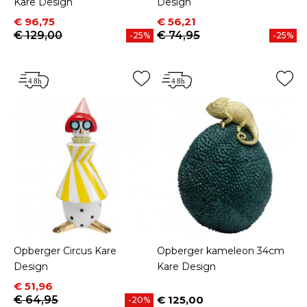
Kare Design
Design
Prijs
Normale prijs
Prijs
Normale prijs
€ 96,75
€ 56,21
€ 129,00
€ 74,95
-25%
-25%
Opberger Circus Kare
Opberger kameleon 34cm
Design
Kare Design
Prijs
Normale prijs
€ 51,96
€ 64,95
€ 125,00
-20%
Prijs