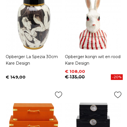
Opberger La Spezia 30cm
Opberger konijn wit en rood
Kare Design
Kare Design
Prijs
Normale prijs
€ 108,00
€ 149,00
€ 135,00
-20%
Prijs