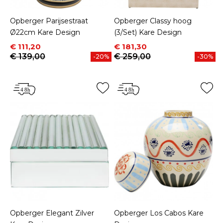
Opberger Parijsestraat
Opberger Classy hoog
Ø22cm Kare Design
(3/Set) Kare Design
Prijs
Normale prijs
Prijs
Normale prijs
€ 111,20
€ 181,30
€ 139,00
€ 259,00
-20%
-30%
Opberger Elegant Zilver
Opberger Los Cabos Kare