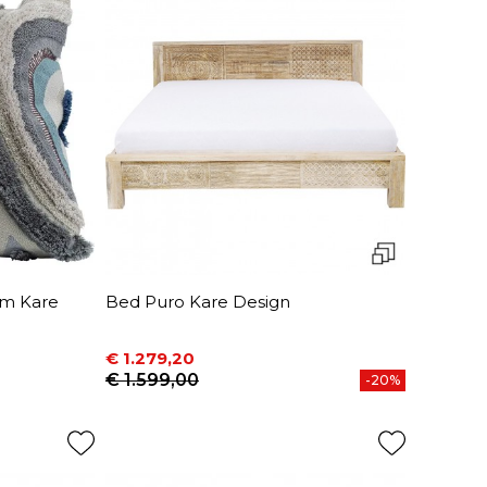
cm Kare
Bed Puro Kare Design
€ 1.279,20
Prijs
Normale prijs
€ 1.599,00
-20%