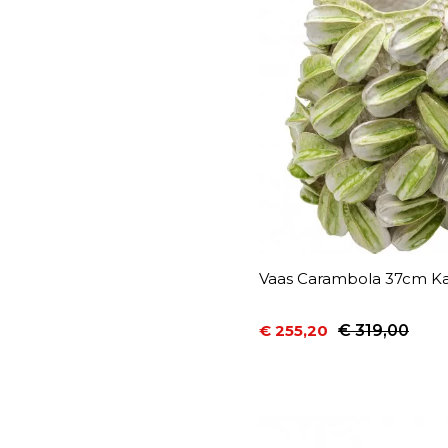
Vaas Carambola 37cm Ka
€ 255,20
€ 319,00
Prijs
Normale prijs