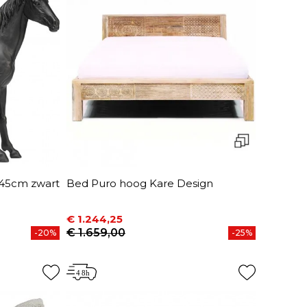
 45cm zwart
Bed Puro hoog Kare Design
€ 1.244,25
Prijs
Normale prijs
€ 1.659,00
-20%
-25%