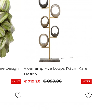
re Design
Vloerlamp Five Loops 173cm Kare
Design
€ 719,20
€ 899,00
-20%
-20%
Prijs
Normale prijs