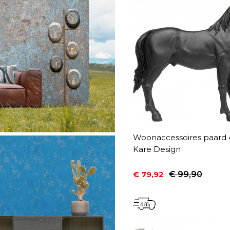
Woonaccessoires paard
Kare Design
€ 79,92
€ 99,90
Prijs
Normale prijs