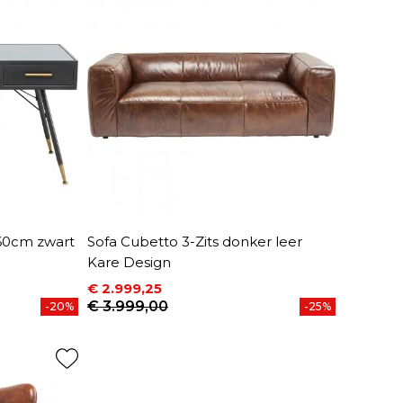
60cm zwart
Sofa Cubetto 3-Zits donker leer
Kare Design
€ 2.999,25
Prijs
Normale prijs
€ 3.999,00
-20%
-25%