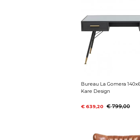
Bureau La Gomera 140x
Kare Design
€ 639,20
€ 799,00
Prijs
Normale prijs