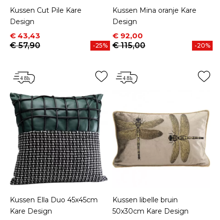
Kussen Cut Pile Kare
Kussen Mina oranje Kare
Design
Design
Prijs
Normale prijs
Prijs
Normale prijs
€ 43,43
€ 92,00
€ 57,90
€ 115,00
-25%
-20%
Kussen Ella Duo 45x45cm
Kussen libelle bruin
Kare Design
50x30cm Kare Design