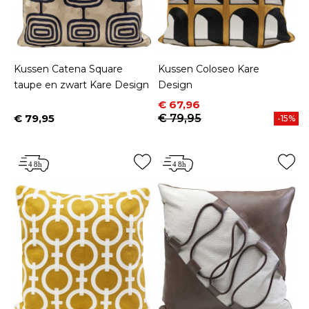
Kussen Catena Square
Kussen Coloseo Kare
taupe en zwart Kare Design
Design
Prijs
Normale prijs
€ 67,96
€ 79,95
€ 79,95
-15%
Prijs