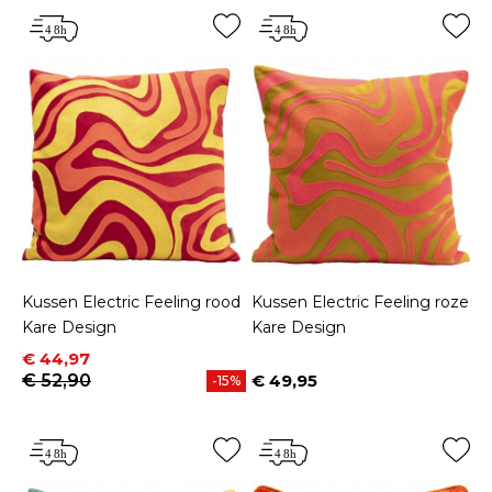
Kussen Electric Feeling rood
Kussen Electric Feeling roze
Kare Design
Kare Design
Prijs
Normale prijs
€ 44,97
€ 52,90
€ 49,95
-15%
Prijs