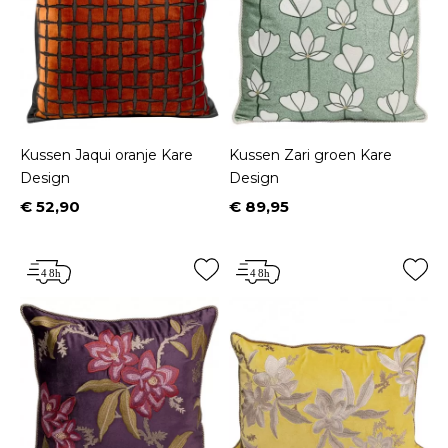
Kussen Jaqui oranje Kare
Kussen Zari groen Kare
Design
Design
€ 52,90
€ 89,95
Prijs
Prijs