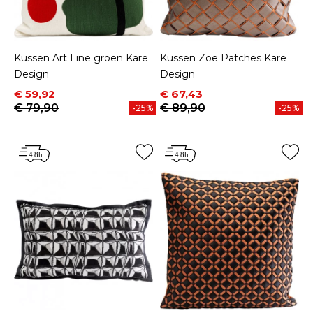
Kussen Art Line groen Kare
Kussen Zoe Patches Kare
Design
Design
Prijs
Normale prijs
Prijs
Normale prijs
€ 59,92
€ 67,43
€ 79,90
€ 89,90
-25%
-25%