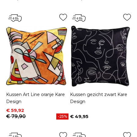
Prijs
Prijs
Kussen Art Line oranje Kare
Kussen gezicht zwart Kare
Design
Design
Prijs
Normale prijs
€ 59,92
€ 79,90
€ 49,95
-25%
Prijs