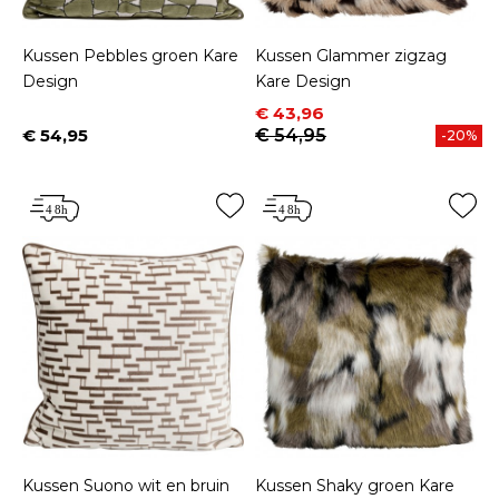
Kussen Pebbles groen Kare
Kussen Glammer zigzag
Design
Kare Design
Prijs
Normale prijs
€ 43,96
€ 54,95
€ 54,95
-20%
Prijs
Kussen Suono wit en bruin
Kussen Shaky groen Kare