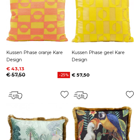
Kussen Phase oranje Kare
Kussen Phase geel Kare
Design
Design
Prijs
Normale prijs
€ 43,13
€ 57,50
€ 57,50
-25%
Prijs