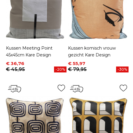
Kussen Meeting Point
Kussen komisch vrouw
45x45cm Kare Design
gezicht Kare Design
Prijs
Normale prijs
Prijs
Normale prijs
€ 36,76
€ 55,97
€ 45,95
€ 79,95
-20%
-30%