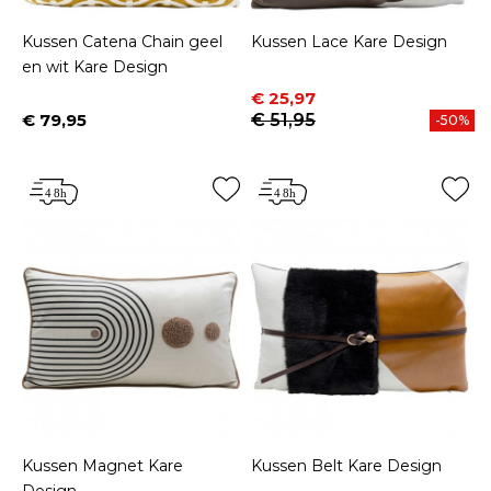
Kussen Catena Chain geel
Kussen Lace Kare Design
en wit Kare Design
Prijs
Normale prijs
€ 25,97
€ 79,95
€ 51,95
-50%
Prijs
Kussen Magnet Kare
Kussen Belt Kare Design
Design