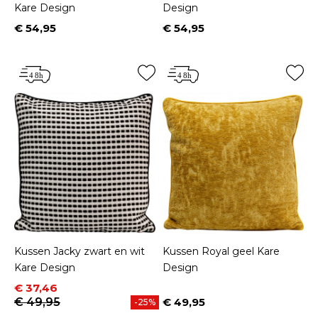
Kare Design
Design
€ 54,95
€ 54,95
Prijs
Prijs
Kussen Jacky zwart en wit
Kussen Royal geel Kare
Kare Design
Design
Prijs
Normale prijs
€ 37,46
€ 49,95
€ 49,95
-25%
Prijs