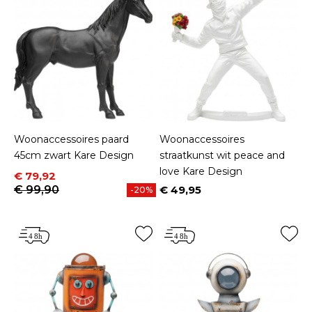
Woonaccessoires paard
Woonaccessoires
45cm zwart Kare Design
straatkunst wit peace and
love Kare Design
Prijs
Normale prijs
€ 79,92
€ 99,90
€ 49,95
-20%
Prijs