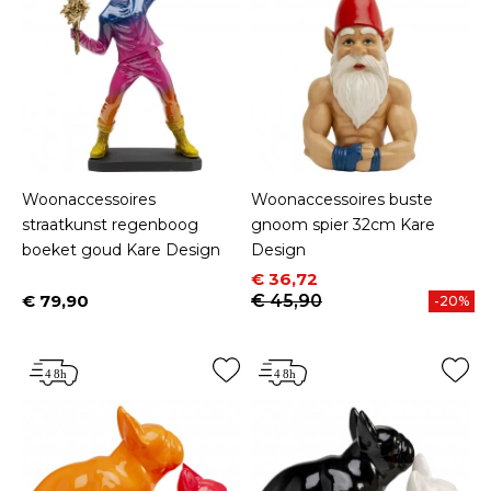
Woonaccessoires
Woonaccessoires buste
straatkunst regenboog
gnoom spier 32cm Kare
boeket goud Kare Design
Design
Prijs
Normale prijs
€ 36,72
€ 79,90
€ 45,90
-20%
Prijs