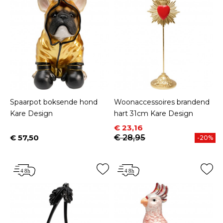
Spaarpot boksende hond
Woonaccessoires brandend
Kare Design
hart 31cm Kare Design
Prijs
Normale prijs
€ 23,16
€ 57,50
€ 28,95
-20%
Prijs