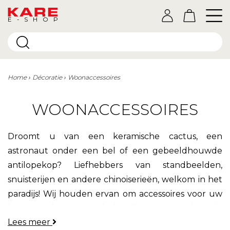
E-SHOP
Home
Décoratie
Woonaccessoires
WOONACCESSOIRES
Droomt u van een keramische cactus, een
astronaut onder een bel of een gebeeldhouwde
antilopekop? Liefhebbers van standbeelden,
snuisterijen en andere chinoiserieën, welkom in het
paradijs! Wij houden ervan om accessoires voor uw
huis te maken. Wat ook de stijl van uw inrichting is,
Lees meer
onze
decoratieve voorwerpen
hebben tot doel