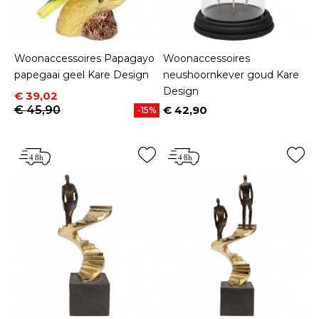
Woonaccessoires Papagayo
Woonaccessoires
papegaai geel Kare Design
neushoornkever goud Kare
Design
Prijs
Normale prijs
€ 39,02
€ 45,90
€ 42,90
-15%
Prijs