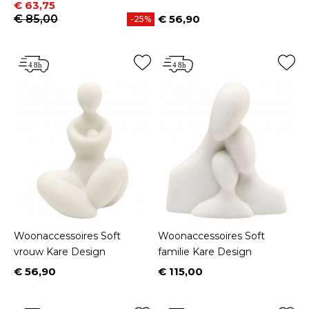
Prijs
Normale prijs
€ 63,75
€ 85,00
€ 56,90
-25%
Prijs
Woonaccessoires Soft
Woonaccessoires Soft
vrouw Kare Design
familie Kare Design
€ 56,90
€ 115,00
Prijs
Prijs