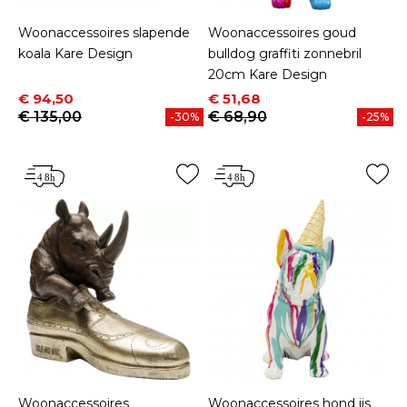
Woonaccessoires slapende
Woonaccessoires goud
koala Kare Design
bulldog graffiti zonnebril
20cm Kare Design
Prijs
Normale prijs
Prijs
Normale prijs
€ 94,50
€ 51,68
€ 135,00
€ 68,90
-30%
-25%
Woonaccessoires
Woonaccessoires hond ijs