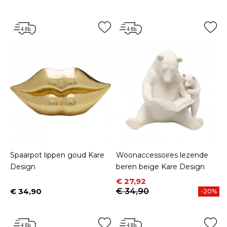
Spaarpot lippen goud Kare
Woonaccessoires lezende
Design
beren beige Kare Design
Prijs
Normale prijs
€ 27,92
€ 34,90
€ 34,90
-20%
Prijs