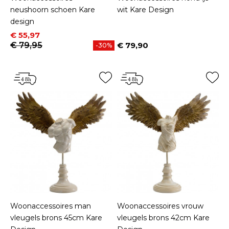
neushoorn schoen Kare
wit Kare Design
design
Prijs
Normale prijs
€ 55,97
€ 79,95
€ 79,90
-30%
Prijs
Woonaccessoires man
Woonaccessoires vrouw
vleugels brons 45cm Kare
vleugels brons 42cm Kare