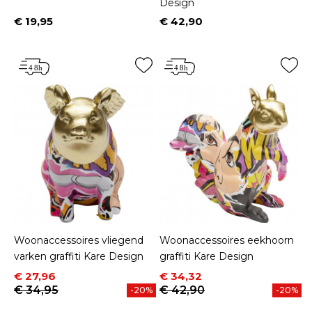
Design
€ 19,95
€ 42,90
Prijs
Prijs
Woonaccessoires vliegend
Woonaccessoires eekhoorn
varken graffiti Kare Design
graffiti Kare Design
Prijs
Normale prijs
Prijs
Normale prijs
€ 27,96
€ 34,32
€ 34,95
€ 42,90
-20%
-20%