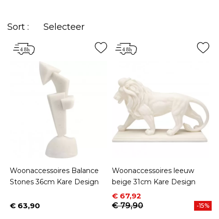
leven te brengen in uw kamers en u in staat te
stellen uw persoonlijkheid tot uitdrukking te
Sort :
Selecteer
brengen.
Woonaccessoires Balance
Woonaccessoires leeuw
Stones 36cm Kare Design
beige 31cm Kare Design
Prijs
Normale prijs
€ 67,92
€ 63,90
€ 79,90
-15%
Prijs