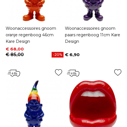
Woonaccessoires gnoom
Woonaccessoires gnoom
oranje regenboog 46cm
paars regenboog 11cm Kare
Kare Design
Design
Prijs
Normale prijs
€ 68,00
€ 85,00
€ 6,90
-20%
Prijs