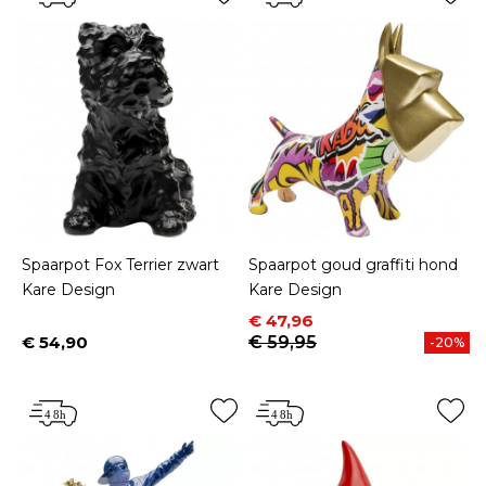
Spaarpot Fox Terrier zwart
Spaarpot goud graffiti hond
Kare Design
Kare Design
Prijs
Normale prijs
€ 47,96
€ 54,90
€ 59,95
-20%
Prijs