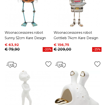
Woonaccessoires robot
Woonaccessoires robot
Sunny 52cm Kare Design
Gottlieb 74cm Kare Design
Prijs
Normale prijs
Prijs
Normale prijs
€ 63,92
€ 156,75
€ 79,90
€ 209,00
-20%
-25%