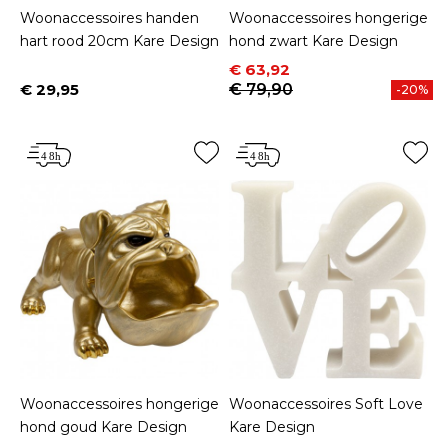
Woonaccessoires handen
Woonaccessoires hongerige
hart rood 20cm Kare Design
hond zwart Kare Design
Prijs
Normale prijs
€ 63,92
€ 29,95
€ 79,90
-20%
Prijs
Woonaccessoires hongerige
Woonaccessoires Soft Love
hond goud Kare Design
Kare Design