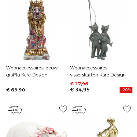
Woonaccessoires leeuw
Woonaccessoires
graffiti Kare Design
visserskatten Kare Design
Prijs
Normale prijs
€ 27,96
€ 69,90
€ 34,95
-20%
Prijs