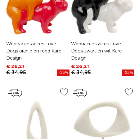
Woonaccessoires Love
Woonaccessoires Love
Dogs oranje en rood Kare
Dogs zwart en wit Kare
Design
Design
Prijs
Normale prijs
Prijs
Normale prijs
€ 26,21
€ 26,21
€ 34,95
€ 34,95
-25%
-25%