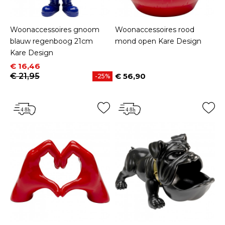
Woonaccessoires gnoom
Woonaccessoires rood
blauw regenboog 21cm
mond open Kare Design
Kare Design
Prijs
Normale prijs
€ 16,46
€ 21,95
€ 56,90
-25%
Prijs