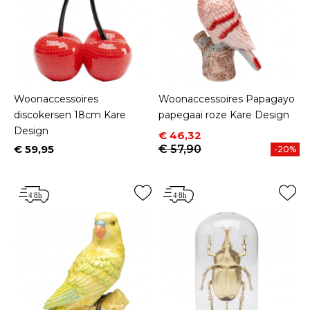
Woonaccessoires
Woonaccessoires Papagayo
discokersen 18cm Kare
papegaai roze Kare Design
Design
Prijs
Normale prijs
€ 46,32
€ 59,95
€ 57,90
-20%
Prijs