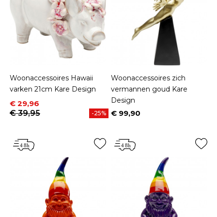
Woonaccessoires Hawaii
Woonaccessoires zich
varken 21cm Kare Design
vermannen goud Kare
Design
Prijs
Normale prijs
€ 29,96
€ 39,95
€ 99,90
-25%
Prijs