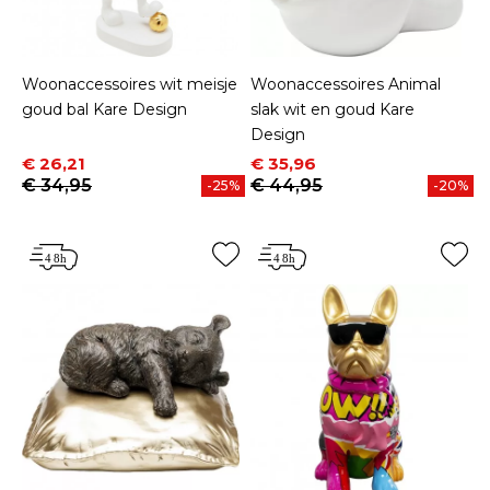
Woonaccessoires wit meisje
Woonaccessoires Animal
goud bal Kare Design
slak wit en goud Kare
Design
Prijs
Normale prijs
Prijs
Normale prijs
€ 26,21
€ 35,96
€ 34,95
€ 44,95
-25%
-20%