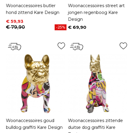
Woonaccessoires butler
Woonaccessoires street art
hond zittend Kare Design
jongen regenboog Kare
Design
Prijs
Normale prijs
€ 59,93
€ 79,90
€ 69,90
-25%
Prijs
Woonaccessoires goud
Woonaccessoires zittende
bulldog graffiti Kare Design
duitse dog graffiti Kare