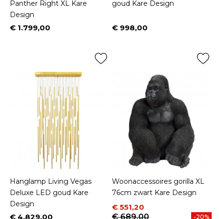
Panther Right XL Kare
goud Kare Design
Design
€ 1.799,00
€ 998,00
Prijs
Prijs
Hanglamp Living Vegas
Woonaccessoires gorilla XL
Deluxe LED goud Kare
76cm zwart Kare Design
Design
Prijs
Normale prijs
€ 551,20
€ 4.829,00
€ 689,00
-20%