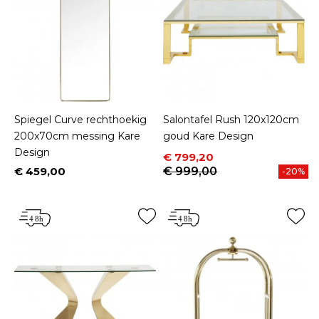
Spiegel Curve rechthoekig
Salontafel Rush 120x120cm
200x70cm messing Kare
goud Kare Design
Design
Prijs
Normale prijs
€ 799,20
€ 459,00
€ 999,00
-20%
Prijs