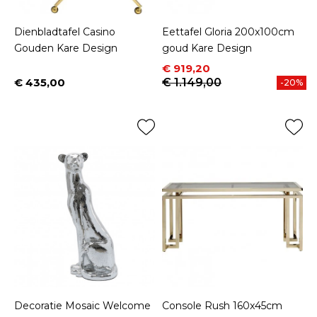
Dienbladtafel Casino
Eettafel Gloria 200x100cm
Gouden Kare Design
goud Kare Design
Prijs
Normale prijs
€ 919,20
€ 435,00
€ 1.149,00
-20%
Prijs
Decoratie Mosaic Welcome
Console Rush 160x45cm