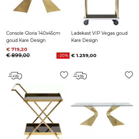
Console Gloria 140x45cm
Ladekast VIP Vegas goud
goud Kare Design
Kare Design
Prijs
Normale prijs
€ 719,20
€ 899,00
€ 1.259,00
-20%
Prijs