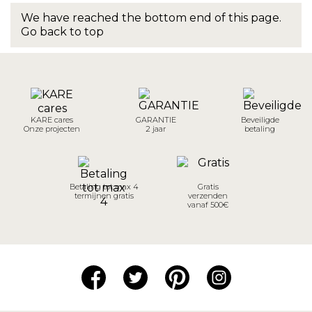
We have reached the bottom end of this page.
Go back to top
KARE cares
GARANTIE
Beveiligde
Onze projecten
2 jaar
betaling
Betaling tot max 4
Gratis
termijnen gratis
verzenden
vanaf 500€