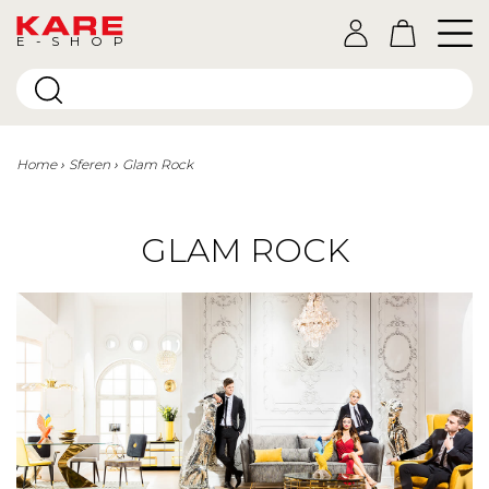
E-SHOP
Home
Sferen
Glam Rock
GLAM ROCK