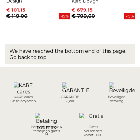
Design
Kare Design
Prijs
Normale prijs
Prijs
Normale prijs
€ 101,15
€ 679,15
€ 119,00
€ 799,00
-15%
-15%
We have reached the bottom end of this page.
Go back to top
KARE cares
GARANTIE
Beveiligde
Onze projecten
2 jaar
betaling
Betaling tot max 4
Gratis
termijnen gratis
verzenden
vanaf 500€