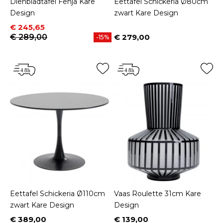
Dienbladtafel Fenja Kare
Eettafel Schickeria Ø80cm
Design
zwart Kare Design
Prijs
Normale prijs
€ 245,65
€ 289,00
€ 279,00
-15%
Prijs
Eettafel Schickeria Ø110cm
Vaas Roulette 31cm Kare
zwart Kare Design
Design
€ 389,00
€ 139,00