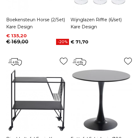
Boekensteun Horse (2/Set)
Wijnglazen Riffle (6/set)
Kare Design
Kare Design
Prijs
Normale prijs
€ 135,20
€ 169,00
€ 71,70
-20%
Prijs