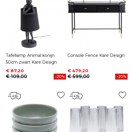
Tafellamp Animal konijn
Console Fence Kare Design
50cm zwart Kare Design
Prijs
Normale prijs
Prijs
Normale prijs
€ 87,20
€ 479,20
€ 109,00
€ 599,00
-20%
-20%