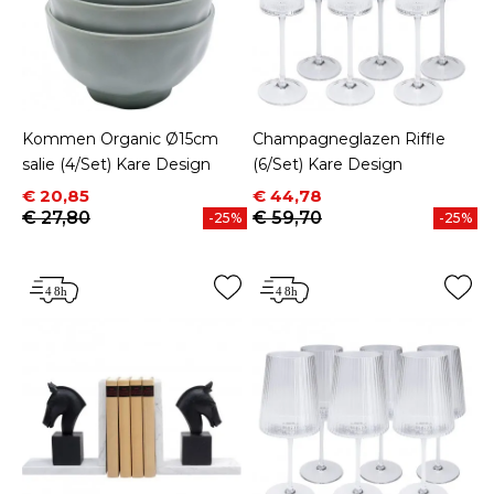
Kommen Organic Ø15cm
Champagneglazen Riffle
salie (4/Set) Kare Design
(6/Set) Kare Design
Prijs
Normale prijs
Prijs
Normale prijs
€ 20,85
€ 44,78
€ 27,80
€ 59,70
-25%
-25%