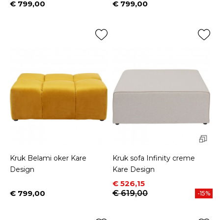
€ 799,00
€ 799,00
Prijs
Prijs
Kruk Belami oker Kare
Kruk sofa Infinity creme
Design
Kare Design
Prijs
Normale prijs
€ 526,15
€ 799,00
€ 619,00
-15%
Prijs