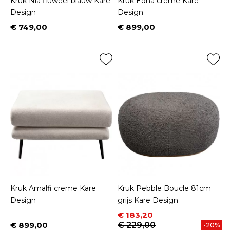
Kruk Nia fluweel blauw Kare
Kruk Edna creme Kare
Design
Design
€ 749,00
€ 899,00
Prijs
Prijs
Kruk Amalfi creme Kare
Kruk Pebble Boucle 81cm
Design
grijs Kare Design
Prijs
Normale prijs
€ 183,20
€ 899,00
€ 229,00
-20%
Prijs