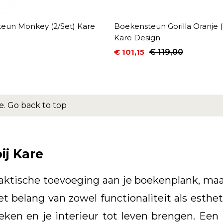
eun Monkey (2/Set) Kare
Boekensteun Gorilla Oranje (
Kare Design
€ 101,15
€ 119,00
Prijs
Normale prijs
e.
Go back to top
ij Kare
aktische toevoeging aan je boekenplank, maar
het belang van zowel functionaliteit als est
eken en je interieur tot leven brengen. Een