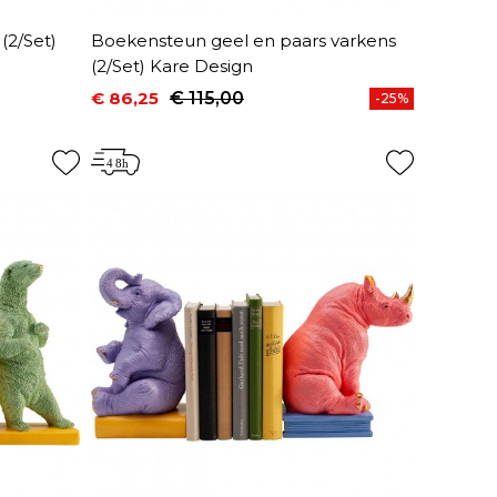
(2/Set)
Boekensteun geel en paars varkens
(2/Set) Kare Design
€ 86,25
€ 115,00
-25%
Prijs
Normale prijs