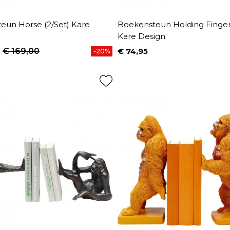
eun Horse (2/Set) Kare
Boekensteun Holding Fingers
Kare Design
€ 169,00
€ 74,95
-20%
prijs
Prijs