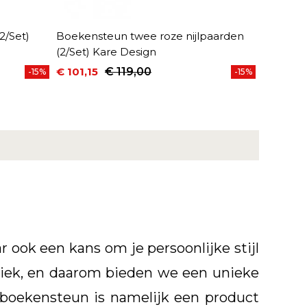
2/Set)
Boekensteun twee roze nijlpaarden
(2/Set) Kare Design
€ 101,15
€ 119,00
-15%
-15%
Prijs
Normale prijs
 ook een kans om je persoonlijke stijl
hetiek, en daarom bieden we een unieke
 boekensteun is namelijk een product