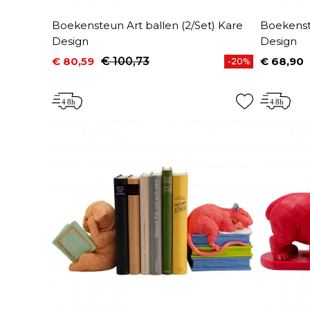
Boekensteun Art ballen (2/Set) Kare
Boekenst
Design
Design
€ 80,59
€ 100,73
€ 68,90
-20%
Prijs
Normale prijs
Prijs