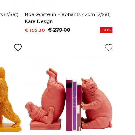
 (2/Set)
Boekensteun Elephants 42cm (2/Set)
Kare Design
€ 195,30
€ 279,00
-30%
Prijs
Normale prijs