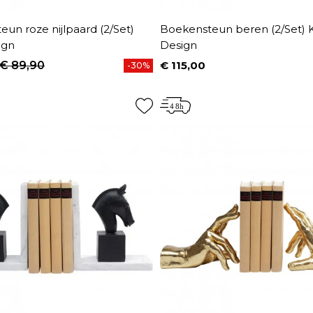
un roze nijlpaard (2/Set)
Boekensteun beren (2/Set) 
ign
Design
€ 89,90
€ 115,00
-30%
prijs
Prijs