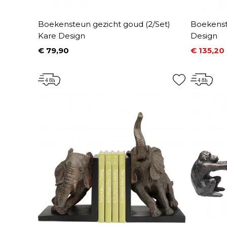
Boekensteun gezicht goud (2/Set)
Boekenst
Kare Design
Design
€ 79,90
€ 135,20
Prijs
Prijs
Normale 