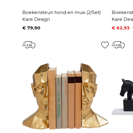
Boekensteun hond en muis (2/Set)
Boekenste
Kare Design
Kare Des
€ 79,90
€ 62,93
Prijs
Prijs
Normale 