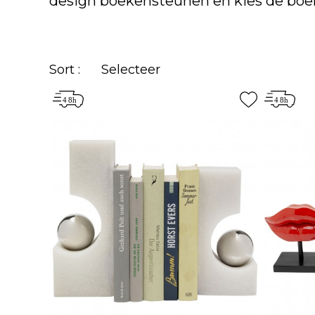
design boekensteunen en kies de boeke
Sort :
Selecteer