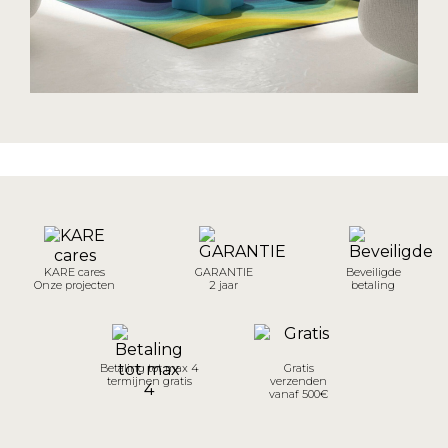
KARE cares
GARANTIE
Beveiligde
Onze projecten
2 jaar
betaling
Betaling tot max 4
Gratis
termijnen gratis
verzenden
vanaf 500€