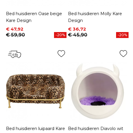
Bed huisdieren Oase beige
Bed huisdieren Molly Kare
Kare Design
Design
Prijs
Normale prijs
Prijs
Normale prijs
€ 47,92
€ 36,72
€ 59,90
€ 45,90
-20%
-20%
Bed huisdieren luipaard Kare
Bed huisdieren Diavolo wit