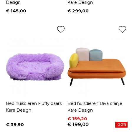
Design
Kare Design
€ 145,00
€ 299,00
Prijs
Prijs
Bed huisdieren Fluffy paars
Bed huisdieren Diva oranje
Kare Design
Kare Design
Prijs
Normale prijs
€ 159,20
€ 39,90
€ 199,00
-20%
Prijs