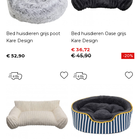
Bed huisdieren grijs poot
Bed huisdieren Oase grijs
Kare Design
Kare Design
Prijs
Normale prijs
€ 36,72
€ 52,90
€ 45,90
-20%
Prijs