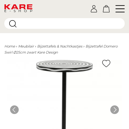
E-SHOP
Home
Meubilair
Bijzettafels & Nachtkastjes
Bijzettafel Domero
Swirl Ø25cm zwart Kare Design