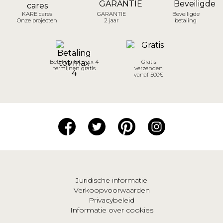
KARE cares
GARANTIE
Beveiligde
Onze projecten
2 jaar
betaling
Betaling tot max 4
Gratis
termijnen gratis
verzenden
vanaf 500€
Juridische informatie
Verkoopvoorwaarden
Privacybeleid
Informatie over cookies