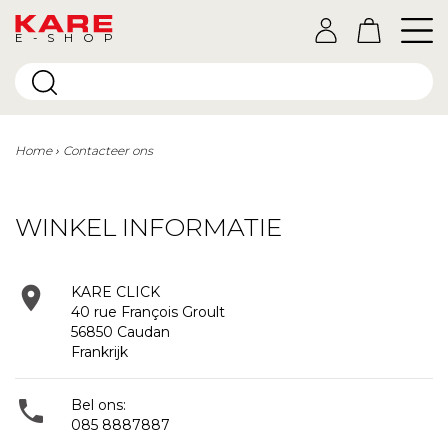
E-SHOP
Home
Contacteer ons
WINKEL INFORMATIE

KARE CLICK
40 rue François Groult
56850 Caudan
Frankrijk

Bel ons:
085 8887887