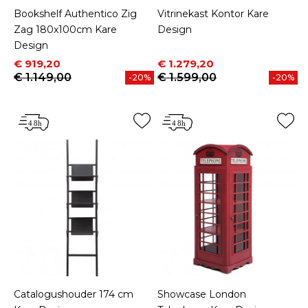
Bookshelf Authentico Zig
Vitrinekast Kontor Kare
Zag 180x100cm Kare
Design
Design
Prijs
Normale prijs
Prijs
Normale prijs
€ 919,20
€ 1.279,20
€ 1.149,00
€ 1.599,00
-20%
-20%
Catalogushouder 174 cm
Showcase London