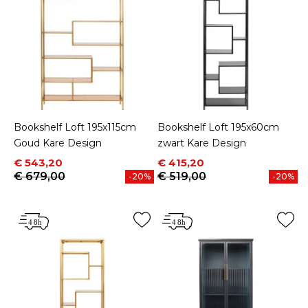
Bookshelf Loft 195x115cm
Bookshelf Loft 195x60cm
Goud Kare Design
zwart Kare Design
Prijs
Normale prijs
Prijs
Normale prijs
€ 543,20
€ 415,20
€ 679,00
€ 519,00
-20%
-20%