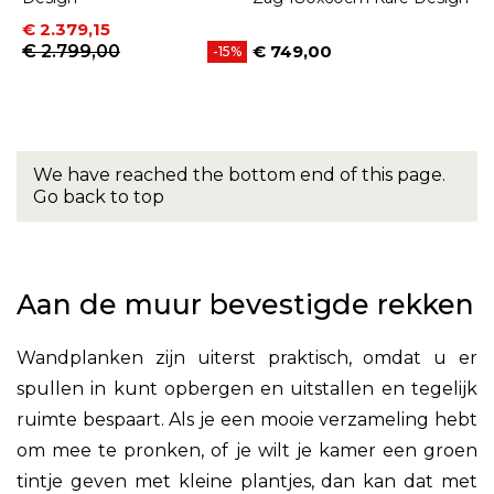
Prijs
Normale prijs
€ 2.379,15
€ 2.799,00
€ 749,00
-15%
Prijs
We have reached the bottom end of this page.
Go back to top
Aan de muur bevestigde rekken
Wandplanken zijn uiterst praktisch, omdat u er
spullen in kunt opbergen en uitstallen en tegelijk
ruimte bespaart. Als je een mooie verzameling hebt
om mee te pronken, of je wilt je kamer een groen
tintje geven met kleine plantjes, dan kan dat met