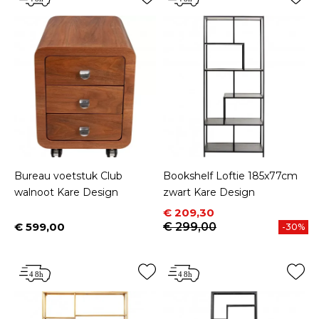
Bureau voetstuk Club
Bookshelf Loftie 185x77cm
walnoot Kare Design
zwart Kare Design
Prijs
Normale prijs
€ 209,30
€ 599,00
€ 299,00
-30%
Prijs