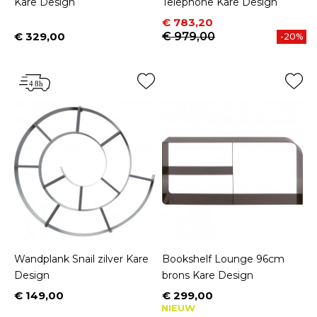
Kare Design
Telephone Kare Design
Prijs
Normale prijs
€ 783,20
€ 329,00
€ 979,00
-20%
Prijs
Wandplank Snail zilver Kare
Bookshelf Lounge 96cm
Design
brons Kare Design
€ 149,00
€ 299,00
Prijs
Prijs
NIEUW