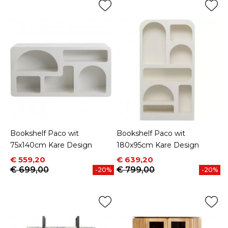
Bookshelf Paco wit
Bookshelf Paco wit
75x140cm Kare Design
180x95cm Kare Design
Prijs
Normale prijs
Prijs
Normale prijs
€ 559,20
€ 639,20
€ 699,00
€ 799,00
-20%
-20%