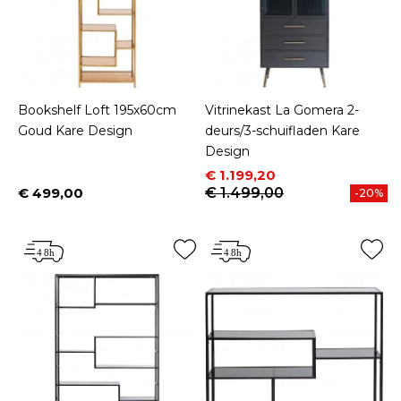
Bookshelf Loft 195x60cm
Vitrinekast La Gomera 2-
Goud Kare Design
deurs/3-schuifladen Kare
Design
Prijs
Normale prijs
€ 1.199,20
€ 499,00
€ 1.499,00
-20%
Prijs