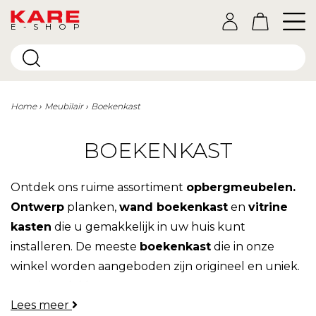
E-SHOP
Home
Meubilair
Boekenkast
BOEKENKAST
Ontdek ons ruime assortiment
opbergmeubelen.
Ontwerp
planken,
wand boekenkast
en
vitrine
kasten
die u gemakkelijk in uw huis kunt
installeren. De meeste
boekenkast
die in onze
winkel worden aangeboden zijn origineel en uniek.
Laat je verleiden!
Lees meer