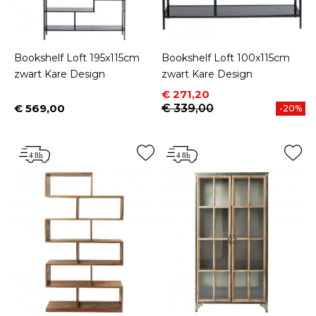
Bookshelf Loft 195x115cm
Bookshelf Loft 100x115cm
zwart Kare Design
zwart Kare Design
Prijs
Normale prijs
€ 271,20
€ 569,00
€ 339,00
-20%
Prijs