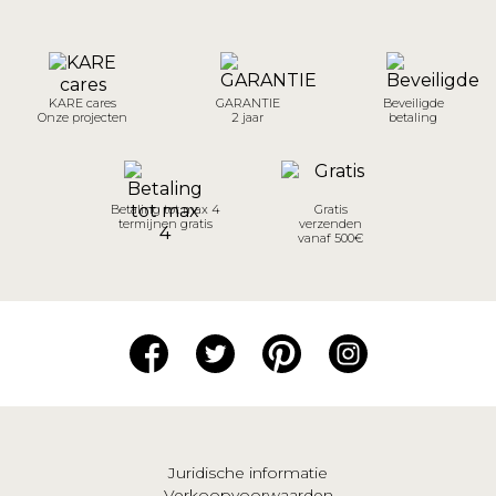
KARE cares
GARANTIE
Beveiligde
Onze projecten
2 jaar
betaling
Betaling tot max 4
Gratis
termijnen gratis
verzenden
vanaf 500€
Juridische informatie
Verkoopvoorwaarden