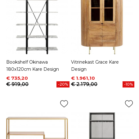
Bookshelf Okinawa
Vitrinekast Grace Kare
180x120cm Kare Design
Design
Prijs
Normale prijs
Prijs
Normale prijs
€ 735,20
€ 1.961,10
€ 919,00
€ 2.179,00
-20%
-10%