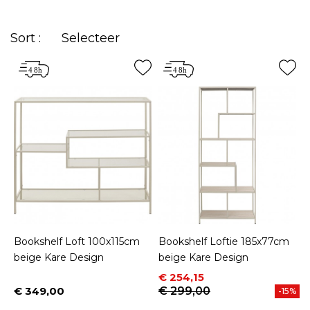
Sort :
Selecteer
Bookshelf Loft 100x115cm
Bookshelf Loftie 185x77cm
beige Kare Design
beige Kare Design
Prijs
Normale prijs
€ 254,15
€ 349,00
€ 299,00
-15%
Prijs