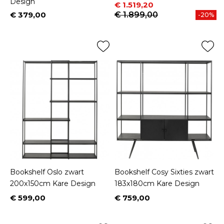
Design
Prijs
Normale prijs
€ 1.519,20
€ 379,00
€ 1.899,00
-20%
Prijs
Bookshelf Oslo zwart
Bookshelf Cosy Sixties zwart
200x150cm Kare Design
183x180cm Kare Design
€ 599,00
€ 759,00
Prijs
Prijs