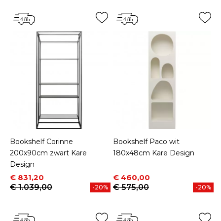
Bookshelf Corinne
Bookshelf Paco wit
200x90cm zwart Kare
180x48cm Kare Design
Design
Prijs
Normale prijs
Prijs
Normale prijs
€ 831,20
€ 460,00
€ 1.039,00
€ 575,00
-20%
-20%