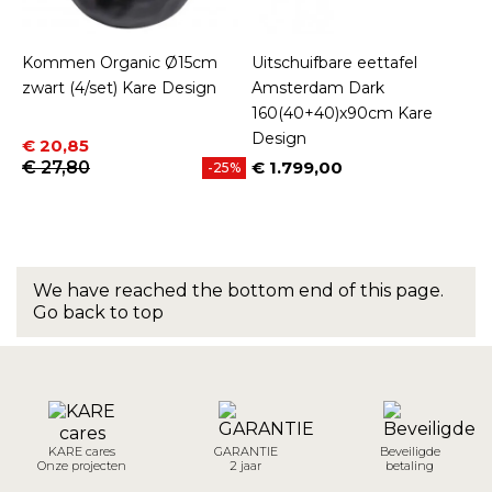
Kommen Organic Ø15cm
Uitschuifbare eettafel
zwart (4/set) Kare Design
Amsterdam Dark
160(40+40)x90cm Kare
Design
Prijs
Normale prijs
€ 20,85
€ 27,80
€ 1.799,00
-25%
Prijs
We have reached the bottom end of this page.
Go back to top
KARE cares
GARANTIE
Beveiligde
Onze projecten
2 jaar
betaling