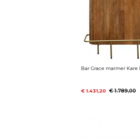
Bar Grace marmer Kare 
€ 1.431,20
€ 1.789,00
Prijs
Normale prijs