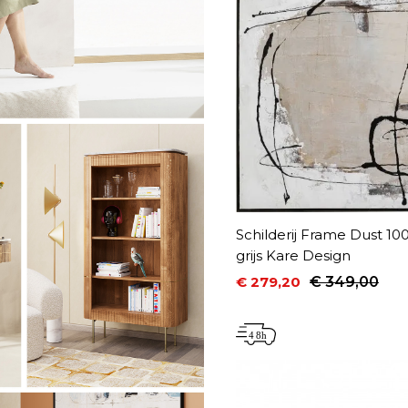
Schilderij Frame Dust 1
grijs Kare Design
€ 279,20
€ 349,00
Prijs
Normale prijs