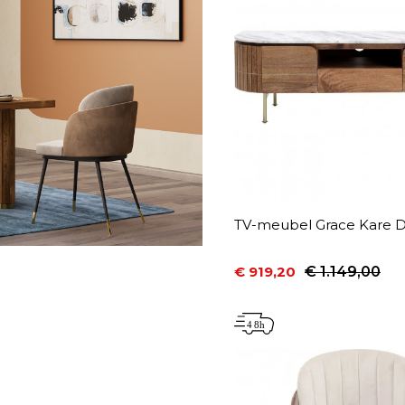
TV-meubel Grace Kare D
€ 919,20
€ 1.149,00
Prijs
Normale prijs