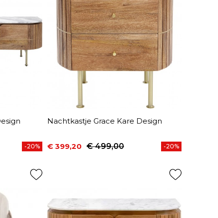
esign
Nachtkastje Grace Kare Design
€ 399,20
€ 499,00
-20%
-20%
Prijs
Normale prijs