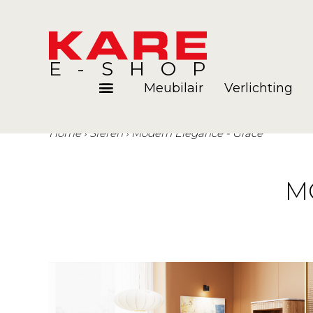
E-SHOP
Meubilair
Verlichting
Home
Sferen
Modern Elegance - Grace
Kamers
Blog
M