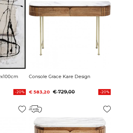
00x100cm
Console Grace Kare Design
€ 583,20
€ 729,00
-20%
-20%
Prijs
Normale prijs