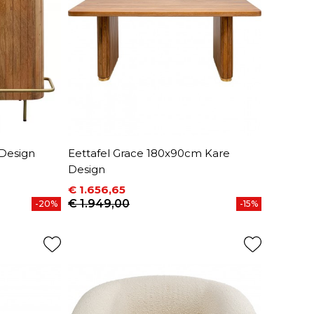
Design
Eettafel Grace 180x90cm Kare
Design
€ 1.656,65
Prijs
Normale prijs
€ 1.949,00
-20%
-15%