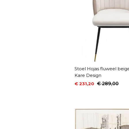
Stoel Hojas fluweel beig
Kare Design
€ 231,20
€ 289,00
Prijs
Normale prijs