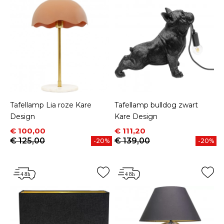
Tafellamp Lia roze Kare
Tafellamp bulldog zwart
Design
Kare Design
Prijs
Normale prijs
Prijs
Normale prijs
€ 100,00
€ 111,20
€ 125,00
€ 139,00
-20%
-20%