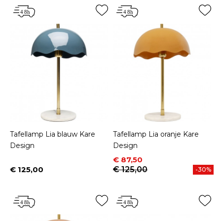
Tafellamp Lia blauw Kare
Tafellamp Lia oranje Kare
Design
Design
Prijs
Normale prijs
€ 87,50
€ 125,00
€ 125,00
-30%
Prijs