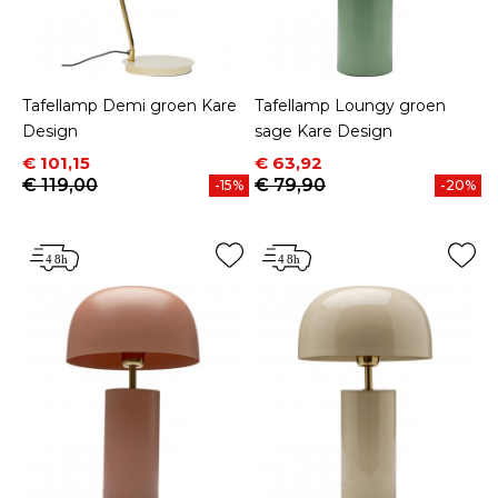
Tafellamp Demi groen Kare
Tafellamp Loungy groen
Design
sage Kare Design
Prijs
Normale prijs
Prijs
Normale prijs
€ 101,15
€ 63,92
€ 119,00
€ 79,90
-15%
-20%