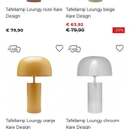
Tafellamp Loungy roze Kare
Tafellamp Loungy beige
Design
Kare Design
Prijs
Normale prijs
€ 63,92
€ 79,90
€ 79,90
-20%
Prijs
Tafellamp Loungy oranje
Tafellamp Loungy chroom
Kare Design
Kare Design