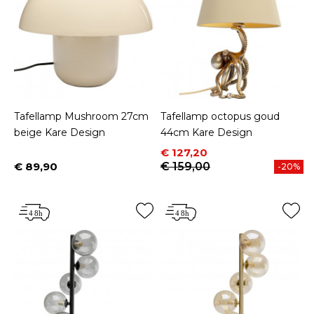
Tafellamp Mushroom 27cm
Tafellamp octopus goud
beige Kare Design
44cm Kare Design
Prijs
Normale prijs
€ 127,20
€ 89,90
€ 159,00
-20%
Prijs