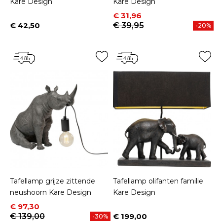
Kare Design
Kare Design
Prijs
Normale prijs
€ 31,96
€ 42,50
€ 39,95
-20%
Prijs
Tafellamp grijze zittende
Tafellamp olifanten familie
neushoorn Kare Design
Kare Design
Prijs
Normale prijs
€ 97,30
€ 139,00
€ 199,00
-30%
Prijs