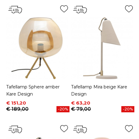
Tafellamp Sphere amber
Tafellamp Mira beige Kare
Kare Design
Design
Prijs
Normale prijs
Prijs
Normale prijs
€ 151,20
€ 63,20
€ 189,00
€ 79,00
-20%
-20%