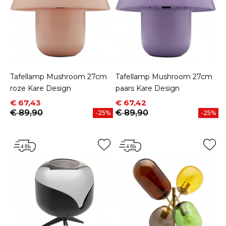
Tafellamp Mushroom 27cm
Tafellamp Mushroom 27cm
roze Kare Design
paars Kare Design
Prijs
Normale prijs
Prijs
Normale prijs
€ 67,43
€ 67,42
€ 89,90
€ 89,90
-25%
-25%