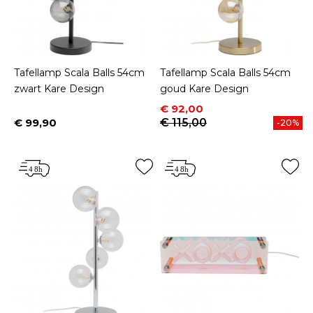
Tafellamp Scala Balls 54cm
Tafellamp Scala Balls 54cm
zwart Kare Design
goud Kare Design
Prijs
Normale prijs
€ 92,00
€ 99,90
€ 115,00
-20%
Prijs