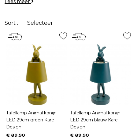
Lees meer
Of u nu een lamp in de vorm van een hond voor op
uw
nachtkastje
wilt, een oosterse lantaarn op uw
bureau
, of een lamp van drijfhout voor op uw
Sort :
Selecteer
salontafel
, wij hebben het voor u!
Tafellamp Animal konijn
Tafellamp Animal konijn
LED 29cm groen Kare
LED 29cm blauw Kare
Design
Design
€ 89,90
€ 89,90