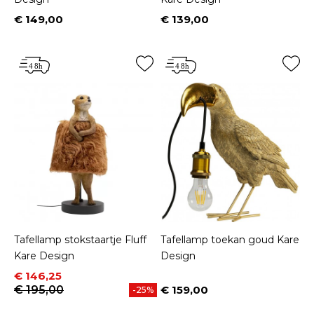
€ 149,00
€ 139,00
Prijs
Prijs
Tafellamp stokstaartje Fluff
Tafellamp toekan goud Kare
Kare Design
Design
Prijs
Normale prijs
€ 146,25
€ 195,00
€ 159,00
-25%
Prijs