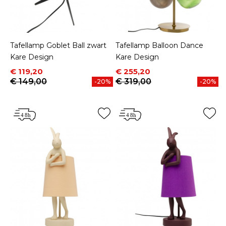
Tafellamp Goblet Ball zwart
Tafellamp Balloon Dance
Kare Design
Kare Design
Prijs
Normale prijs
Prijs
Normale prijs
€ 119,20
€ 255,20
€ 149,00
€ 319,00
-20%
-20%