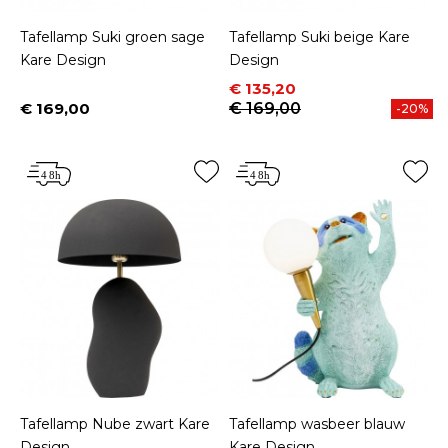
Tafellamp Suki groen sage
Tafellamp Suki beige Kare
Kare Design
Design
Prijs
Normale prijs
€ 135,20
€ 169,00
€ 169,00
-20%
Prijs
Tafellamp Nube zwart Kare
Tafellamp wasbeer blauw
Design
Kare Design