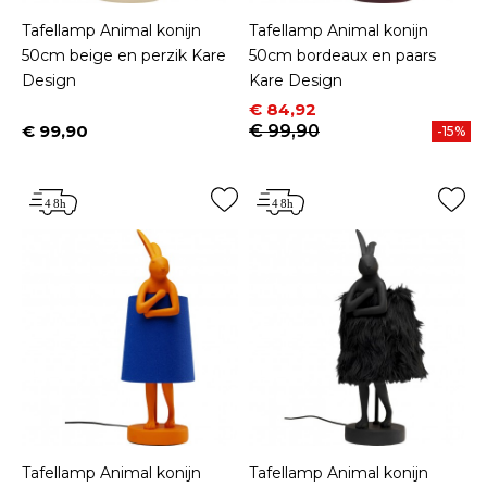
Tafellamp Animal konijn
Tafellamp Animal konijn
50cm beige en perzik Kare
50cm bordeaux en paars
Design
Kare Design
Prijs
Normale prijs
€ 84,92
€ 99,90
€ 99,90
-15%
Prijs
Tafellamp Animal konijn
Tafellamp Animal konijn