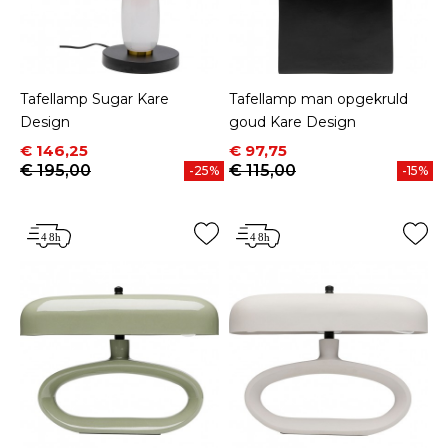
Tafellamp Sugar Kare
Tafellamp man opgekruld
Design
goud Kare Design
Prijs
Normale prijs
Prijs
Normale prijs
€ 146,25
€ 97,75
€ 195,00
€ 115,00
-25%
-15%