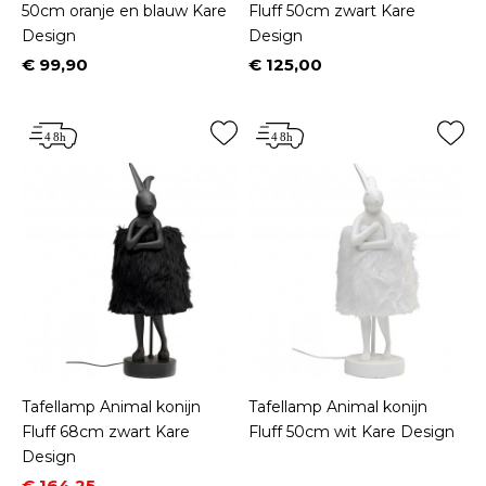
50cm oranje en blauw Kare
Fluff 50cm zwart Kare
Design
Design
€ 99,90
€ 125,00
Prijs
Prijs
Tafellamp Animal konijn
Tafellamp Animal konijn
Fluff 68cm zwart Kare
Fluff 50cm wit Kare Design
Design
Prijs
Normale prijs
€ 164,25