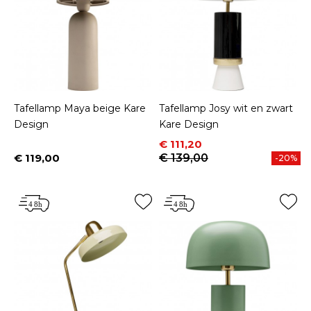
Tafellamp Maya beige Kare
Tafellamp Josy wit en zwart
Design
Kare Design
Prijs
Normale prijs
€ 111,20
€ 119,00
€ 139,00
-20%
Prijs