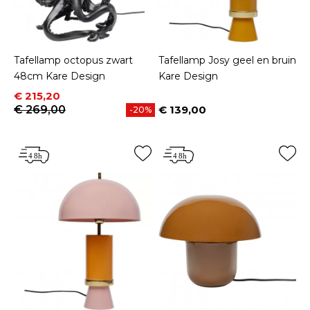
Tafellamp octopus zwart
Tafellamp Josy geel en bruin
48cm Kare Design
Kare Design
Prijs
Normale prijs
€ 215,20
€ 269,00
€ 139,00
-20%
Prijs