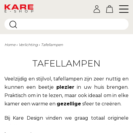
E-SHOP
Home
Verlichting
Tafellampen
TAFELLAMPEN
Veelzijdig en stijlvol, tafellampen zijn zeer nuttig en
kunnen een beetje
plezier
in uw huis brengen.
Praktisch om in te lezen, maar ook ideaal om in elke
kamer een warme en
gezellige
sfeer te creëren.
Bij Kare Design vinden we graag totaal originele
tafellampen uit die u nergens anders zult vinden.