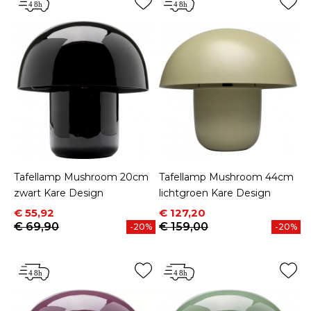
Tafellamp Mushroom 20cm
Tafellamp Mushroom 44cm
zwart Kare Design
lichtgroen Kare Design
Prijs
Normale prijs
Prijs
Normale prijs
€ 55,92
€ 127,20
€ 69,90
€ 159,00
-20%
-20%