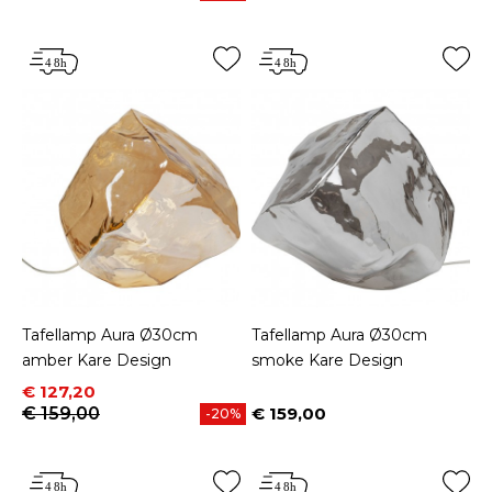
Tafellamp Aura Ø30cm
Tafellamp Aura Ø30cm
amber Kare Design
smoke Kare Design
Prijs
Normale prijs
€ 127,20
€ 159,00
€ 159,00
-20%
Prijs