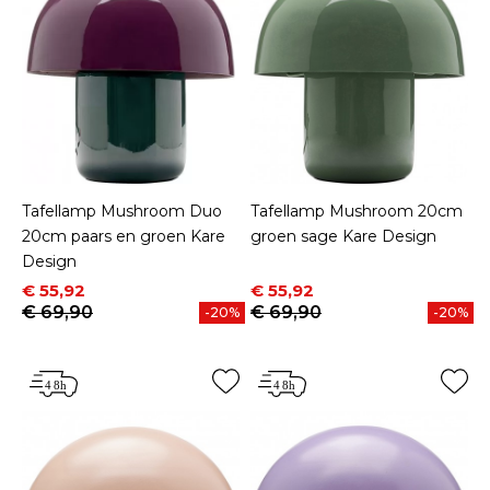
Tafellamp Mushroom Duo
Tafellamp Mushroom 20cm
20cm paars en groen Kare
groen sage Kare Design
Design
Prijs
Normale prijs
Prijs
Normale prijs
€ 55,92
€ 55,92
€ 69,90
€ 69,90
-20%
-20%