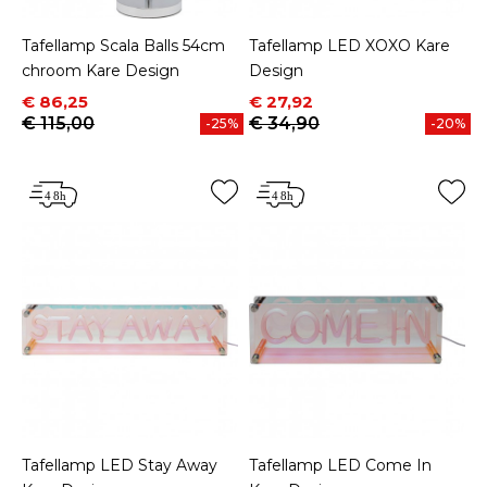
Tafellamp Scala Balls 54cm
Tafellamp LED XOXO Kare
chroom Kare Design
Design
Prijs
Normale prijs
Prijs
Normale prijs
€ 86,25
€ 27,92
€ 115,00
€ 34,90
-25%
-20%
Tafellamp LED Stay Away
Tafellamp LED Come In