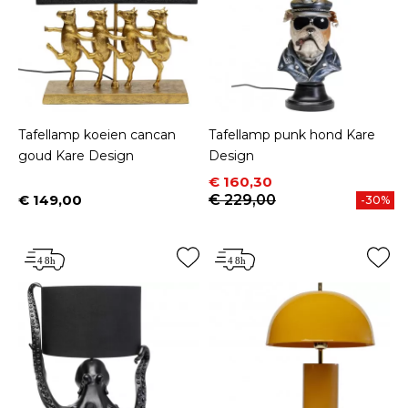
Tafellamp koeien cancan
Tafellamp punk hond Kare
goud Kare Design
Design
Prijs
Normale prijs
€ 160,30
€ 149,00
€ 229,00
-30%
Prijs