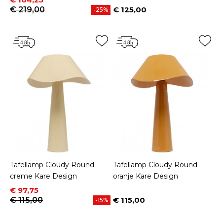
€ 219,00
€ 125,00
-25%
Prijs
Tafellamp Cloudy Round
Tafellamp Cloudy Round
creme Kare Design
oranje Kare Design
Prijs
Normale prijs
€ 97,75
€ 115,00
€ 115,00
-15%
Prijs