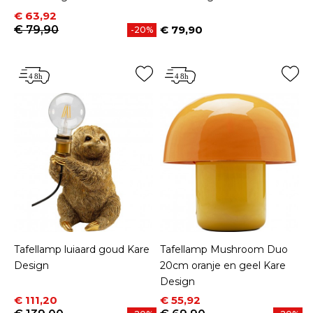
Prijs
Normale prijs
€ 63,92
€ 79,90
€ 79,90
-20%
Prijs
Tafellamp luiaard goud Kare
Tafellamp Mushroom Duo
Design
20cm oranje en geel Kare
Design
Prijs
Normale prijs
Prijs
Normale prijs
€ 111,20
€ 55,92