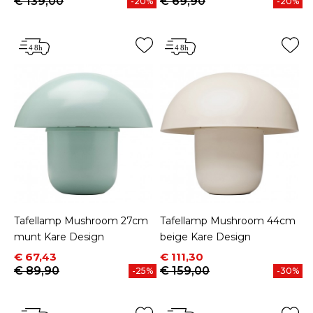
€ 139,00
€ 69,90
-20%
-20%
Tafellamp Mushroom 27cm
Tafellamp Mushroom 44cm
munt Kare Design
beige Kare Design
Prijs
Normale prijs
Prijs
Normale prijs
€ 67,43
€ 111,30
€ 89,90
€ 159,00
-25%
-30%