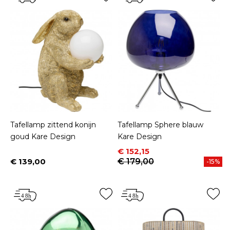
Tafellamp zittend konijn
Tafellamp Sphere blauw
goud Kare Design
Kare Design
Prijs
Normale prijs
€ 152,15
€ 139,00
€ 179,00
-15%
Prijs