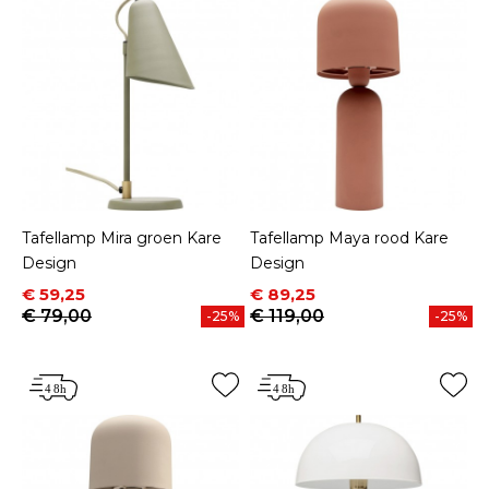
Tafellamp Mira groen Kare
Tafellamp Maya rood Kare
Design
Design
Prijs
Normale prijs
Prijs
Normale prijs
€ 59,25
€ 89,25
€ 79,00
€ 119,00
-25%
-25%