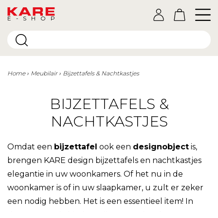
E-SHOP
Home
Meubilair
Bijzettafels & Nachtkastjes
BIJZETTAFELS &
NACHTKASTJES
Omdat een
bijzettafel
ook een
designobject
is,
brengen KARE design bijzettafels en nachtkastjes
elegantie in uw woonkamers. Of het nu in de
woonkamer is of in uw slaapkamer, u zult er zeker
een nodig hebben. Het is een essentieel item! In
deze categorie bieden wij u een ruime keuze aan