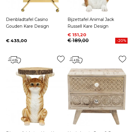
Dienbladtafel Casino
Bijzettafel Animal Jack
Gouden Kare Design
Russell Kare Design
Prijs
Normale prijs
€ 151,20
€ 435,00
€ 189,00
-20%
Prijs