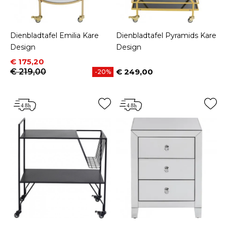
Dienbladtafel Emilia Kare
Dienbladtafel Pyramids Kare
Design
Design
Prijs
Normale prijs
€ 175,20
€ 219,00
€ 249,00
-20%
Prijs