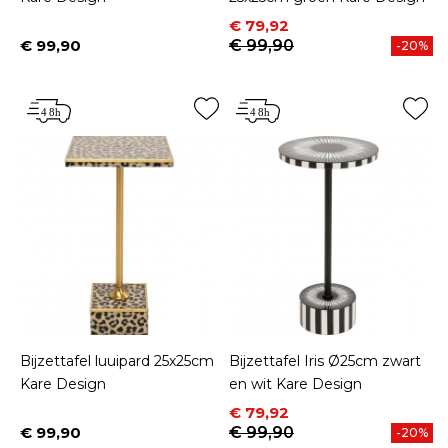
Prijs
Normale prijs
€ 79,92
€ 99,90
€ 99,90
-20%
Prijs
Bijzettafel luuipard 25x25cm
Bijzettafel Iris Ø25cm zwart
Kare Design
en wit Kare Design
Prijs
Normale prijs
€ 79,92
€ 99,90
€ 99,90
-20%
Prijs