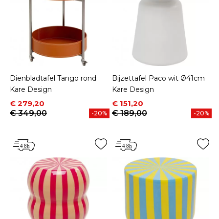
Dienbladtafel Tango rond
Bijzettafel Paco wit Ø41cm
Kare Design
Kare Design
Prijs
Normale prijs
Prijs
Normale prijs
€ 279,20
€ 151,20
€ 349,00
€ 189,00
-20%
-20%