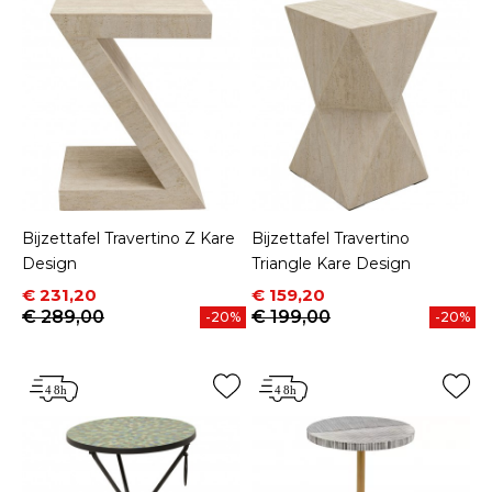
Bijzettafel Travertino Z Kare
Bijzettafel Travertino
Design
Triangle Kare Design
Prijs
Normale prijs
Prijs
Normale prijs
€ 231,20
€ 159,20
€ 289,00
€ 199,00
-20%
-20%