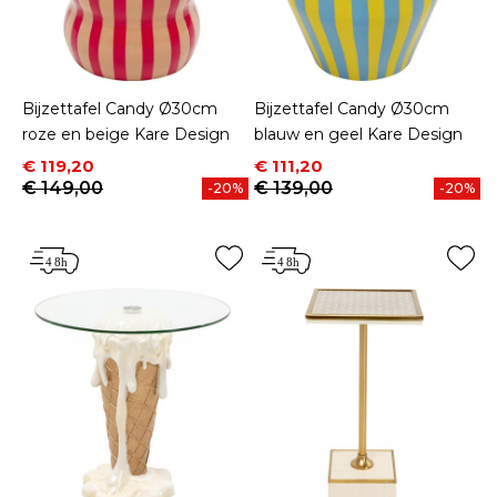
Bijzettafel Candy Ø30cm
Bijzettafel Candy Ø30cm
roze en beige Kare Design
blauw en geel Kare Design
Prijs
Normale prijs
Prijs
Normale prijs
€ 119,20
€ 111,20
€ 149,00
€ 139,00
-20%
-20%