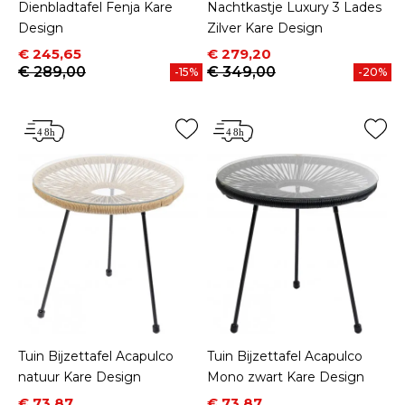
Dienbladtafel Fenja Kare
Nachtkastje Luxury 3 Lades
Design
Zilver Kare Design
Prijs
Normale prijs
Prijs
Normale prijs
€ 245,65
€ 279,20
€ 289,00
€ 349,00
-15%
-20%
Tuin Bijzettafel Acapulco
Tuin Bijzettafel Acapulco
natuur Kare Design
Mono zwart Kare Design
Prijs
Normale prijs
Prijs
Normale prijs
€ 73,87
€ 73,87