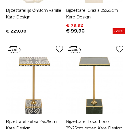
Bijzettafel ijs Ø48cm vanille
Bijzettafel Grazia 25x25cm
Kare Design
Kare Design
Prijs
Normale prijs
€ 79,92
€ 229,00
€ 99,90
-20%
Prijs
Bijzettafel zebra 25x25cm
Bijzettafel Loco Loco
Kare Design
25x25cm groen Kare Design