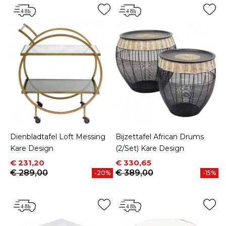
Dienbladtafel Loft Messing
Bijzettafel African Drums
Kare Design
(2/Set) Kare Design
Prijs
Normale prijs
Prijs
Normale prijs
€ 231,20
€ 330,65
€ 289,00
€ 389,00
-20%
-15%