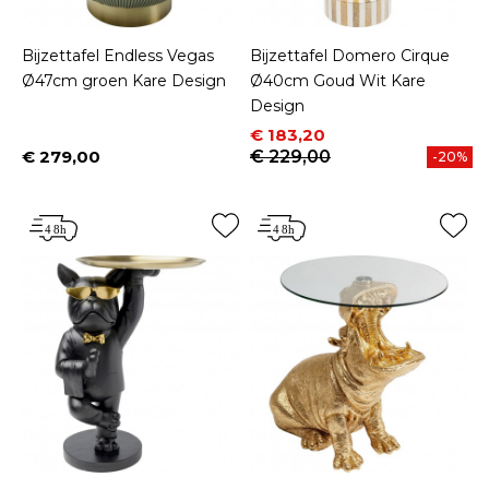
Bijzettafel Endless Vegas
Bijzettafel Domero Cirque
Ø47cm groen Kare Design
Ø40cm Goud Wit Kare
Design
Prijs
Normale prijs
€ 183,20
€ 279,00
€ 229,00
-20%
Prijs