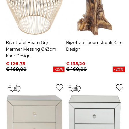
Bijzettafel Beam Grijs
Bijzettafel boomstronk Kare
Marmer Messing Ø43cm
Design
Kare Design
Prijs
Normale prijs
Prijs
Normale prijs
€ 126,75
€ 135,20
€ 169,00
€ 169,00
-25%
-20%