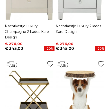
Nachtkastje Luxury
Nachtkastje Luxury 2 lades
Champagne 2 Lades Kare
Kare Design
Design
Prijs
Normale prijs
Prijs
Normale prijs
€ 276,00
€ 276,00
€ 345,00
€ 345,00
-20%
-20%