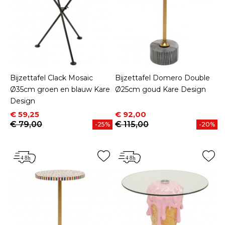
Bijzettafel Clack Mosaic
Bijzettafel Domero Double
Ø35cm groen en blauw Kare
Ø25cm goud Kare Design
Design
Prijs
Normale prijs
Prijs
Normale prijs
€ 59,25
€ 92,00
€ 79,00
€ 115,00
-25%
-20%