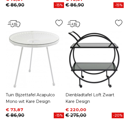
€ 86,90
€ 86,90
-15%
-15%
Tuin Bijzettafel Acapulco
Dienbladtafel Loft Zwart
Mono wit Kare Design
Kare Design
Prijs
Normale prijs
Prijs
Normale prijs
€ 73,87
€ 220,00
€ 86,90
€ 275,00
-15%
-20%