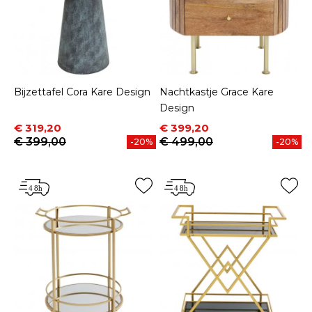
Bijzettafel Cora Kare Design
Nachtkastje Grace Kare
Design
Prijs
Normale prijs
Prijs
Normale prijs
€ 319,20
€ 399,20
€ 399,00
€ 499,00
-20%
-20%