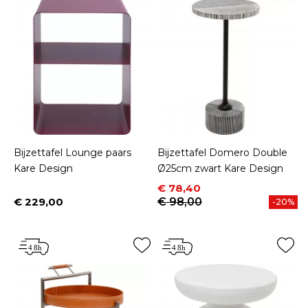
Bijzettafel Lounge paars
Bijzettafel Domero Double
Kare Design
Ø25cm zwart Kare Design
Prijs
Normale prijs
€ 78,40
€ 229,00
€ 98,00
-20%
Prijs