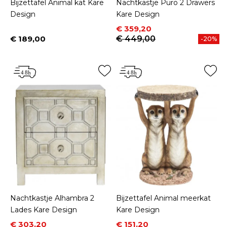
Bijzettafel Animal kat Kare
Nachtkastje Puro 2 Drawers
Design
Kare Design
Prijs
Normale prijs
€ 359,20
€ 189,00
€ 449,00
-20%
Prijs
Nachtkastje Alhambra 2
Bijzettafel Animal meerkat
Lades Kare Design
Kare Design
Prijs
Normale prijs
Prijs
Normale prijs
€ 303,20
€ 151,20