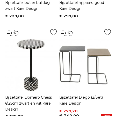
Bijzettafel butler bulldog
Bijzettafel nijlpaard goud
zwart Kare Design
Kare Design
€ 229,00
€ 299,00
Prijs
Prijs
Bijzettafel Domero Chess
Bijzettafel Diego (2/Set)
Ø25cm zwart en wit Kare
Kare Design
Design
Prijs
Normale prijs
€ 279,20