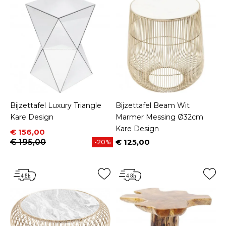
Bijzettafel Luxury Triangle
Bijzettafel Beam Wit
Kare Design
Marmer Messing Ø32cm
Kare Design
Prijs
Normale prijs
€ 156,00
€ 195,00
€ 125,00
-20%
Prijs