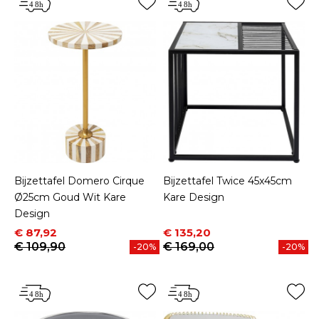
Bijzettafel Domero Cirque
Bijzettafel Twice 45x45cm
Ø25cm Goud Wit Kare
Kare Design
Design
Prijs
Normale prijs
Prijs
Normale prijs
€ 87,92
€ 135,20
€ 109,90
€ 169,00
-20%
-20%