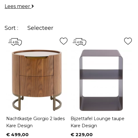
Lees meer
eigentijdse designmodellen
die u kunt
toevoegen aan uw interieurinrichting.
Sort :
Selecteer
Nachtkastje Giorgio 2 lades
Bijzettafel Lounge taupe
Kare Design
Kare Design
€ 499,00
€ 229,00
Prijs
Prijs