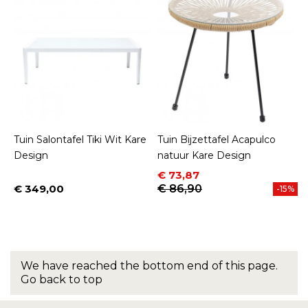
Tuin Salontafel Tiki Wit Kare
Tuin Bijzettafel Acapulco
Design
natuur Kare Design
Prijs
Normale prijs
€ 73,87
€ 349,00
€ 86,90
-15%
Prijs
We have reached the bottom end of this page.
Go back to top