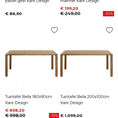
pastel geel Kare Design
marmer Kare Design
Prijs
Normale prijs
€ 199,20
€ 86,90
€ 249,00
-20%
Prijs
Tuintafel Bella 180x90cm
Tuintafel Bella 200x100cm
Kare Design
Kare Design
Prijs
Normale prijs
€ 898,20
€ 998,00
€ 1.099,00
-10%
Prijs