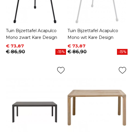
Tuin Bijzettafel Acapulco
Tuin Bijzettafel Acapulco
Mono zwart Kare Design
Mono wit Kare Design
Prijs
Normale prijs
Prijs
Normale prijs
€ 73,87
€ 73,87
€ 86,90
€ 86,90
-15%
-15%