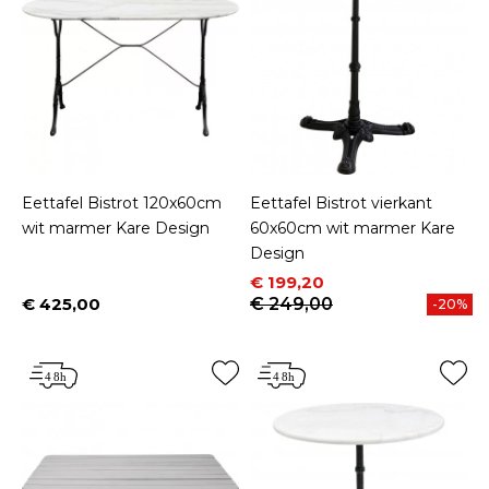
Eettafel Bistrot 120x60cm
Eettafel Bistrot vierkant
wit marmer Kare Design
60x60cm wit marmer Kare
Design
Prijs
Normale prijs
€ 199,20
€ 425,00
€ 249,00
-20%
Prijs