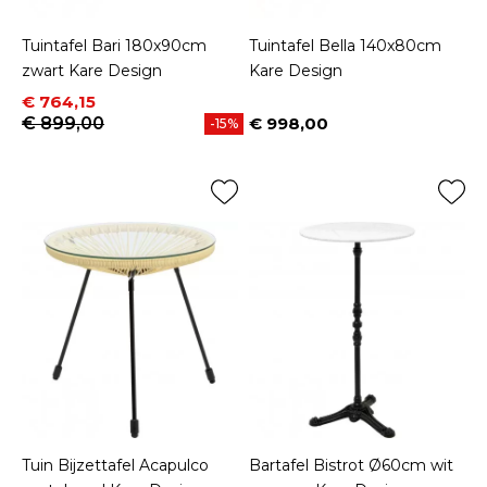
Tuintafel Bari 180x90cm
Tuintafel Bella 140x80cm
zwart Kare Design
Kare Design
Prijs
Normale prijs
€ 764,15
€ 899,00
€ 998,00
-15%
Prijs
Tuin Bijzettafel Acapulco
Bartafel Bistrot Ø60cm wit