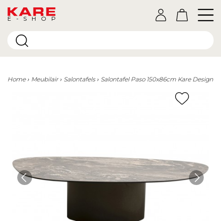
E-SHOP
Home
Meubilair
Salontafels
Salontafel Paso 150x86cm Kare Design