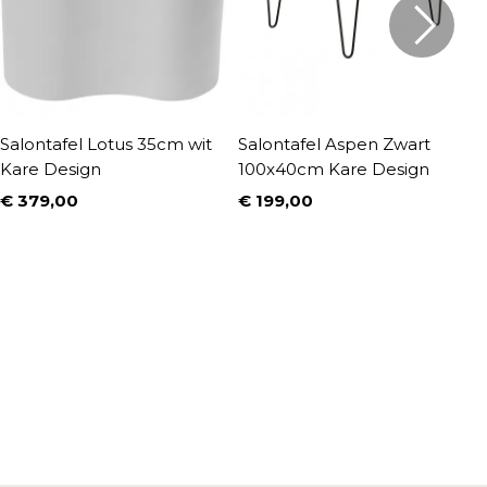
Salontafel Lotus 35cm wit
Salontafel Aspen Zwart
S
Kare Design
100x40cm Kare Design
5
D
€ 379,00
€ 199,00
Prijs
Prijs
€
P