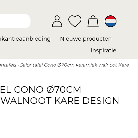
vakantieaanbieding
Nieuwe producten
Inspiratie
ontafels
Salontafel Cono Ø70cm keramiek walnoot Kare
EL CONO Ø70CM
 WALNOOT KARE DESIGN