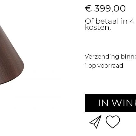
€ 399,00
Of betaal in 4
kosten.
Verzending binn
1
op voorraad
IN WI