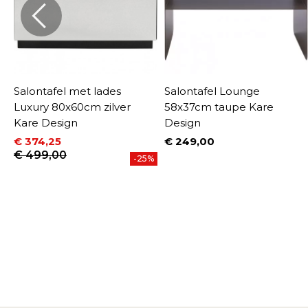
Salontafel met lades
Salontafel Lounge
Luxury 80x60cm zilver
58x37cm taupe Kare
Kare Design
Design
€ 374,25
€ 249,00
%
Prijs
Prijs
Normale prijs
€ 499,00
-25%