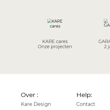
KARE cares
GARA
Onze projecten
2 j
Over :
Help:
Kare Design
Contact