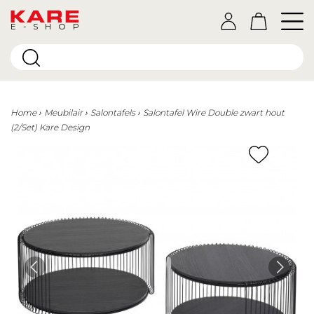
E-SHOP
Home
Meubilair
Salontafels
Salontafel Wire Double zwart hout
(2/Set) Kare Design