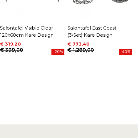
Salontafel Visible Clear
Salontafel East Coast
S
120x60cm Kare Design
(3/Set) Kare Design
D
€ 319,20
€ 773,40
€
Prijs
Normale prijs
Prijs
Normale prijs
P
N
€ 399,00
€ 1.289,00
€
-20%
-40%