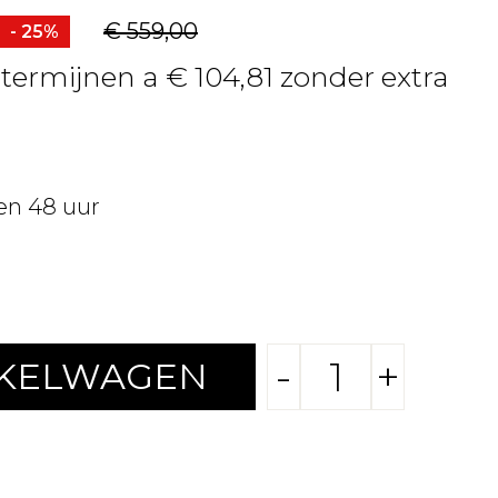
€ 559,00
- 25%
 termijnen a € 104,81 zonder extra
en 48 uur
-
+
NKELWAGEN