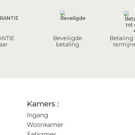
NTIE
Beveiligde
Betaling 
aar
betaling
termijne
Kamers :
Ingang
Woonkamer
Eetkamer