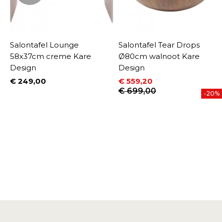
o
Salontafel Lounge
Salontafel Tear Drops
58x37cm creme Kare
Ø80cm walnoot Kare
Design
Design
€ 249,00
€ 559,20
Prijs
Prijs
Normale prijs
€ 699,00
-20%