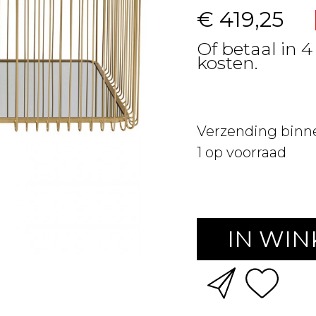
€ 419,25
Of betaal in 4
kosten.
Verzending binn
1
op voorraad
IN WI