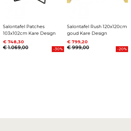
Salontafel Patches
Salontafel Rush 120x120cm
103x102cm Kare Design
goud Kare Design
€ 748,30
€ 799,20
Prijs
Normale prijs
Prijs
Normale prijs
€ 1.069,00
€ 999,00
-30%
-20%