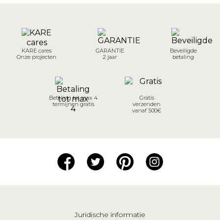
KARE cares
GARANTIE
Beveiligde
Onze projecten
2 jaar
betaling
Betaling tot max 4
Gratis
termijnen gratis
verzenden
vanaf 500€
Juridische informatie