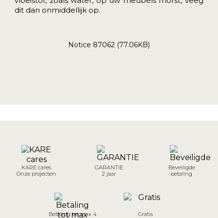
vloeistof, zoals water, op uw meubels morst, veeg
dit dan onmiddellijk op.
Notice 87062 (77.06KB)
KARE cares
GARANTIE
Beveiligde
Onze projecten
2 jaar
betaling
Betaling tot max 4
Gratis