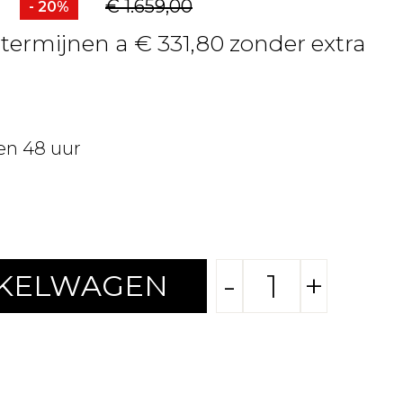
€ 1.659,00
- 20%
 termijnen a € 331,80 zonder extra
en 48 uur
-
+
NKELWAGEN