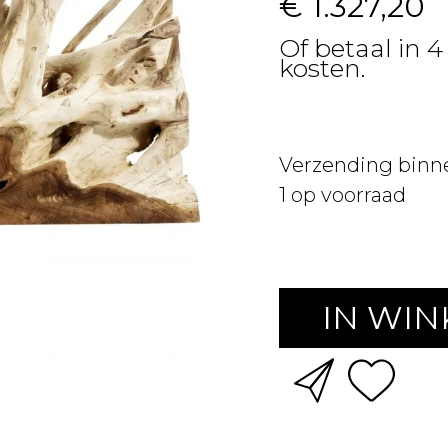
€ 1.327,20
Of betaal in 4
kosten.
Verzending binn
1
op voorraad
IN WI