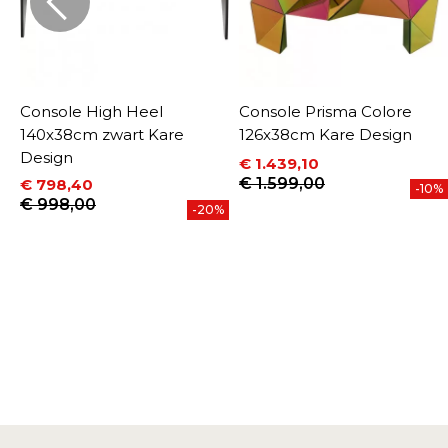
m
Console High Heel
Console Prisma Colore
140x38cm zwart Kare
126x38cm Kare Design
Design
€ 1.439,10
Prijs
Normale prijs
€ 1.599,00
€ 798,40
-10%
Prijs
Normale prijs
€ 998,00
-20%