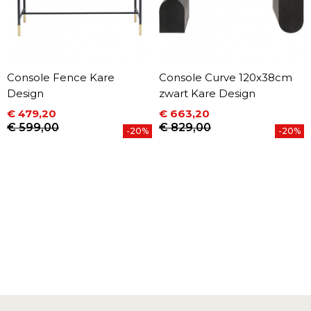
Console Fence Kare
Console Curve 120x38cm
Design
zwart Kare Design
€ 479,20
€ 663,20
Prijs
Normale prijs
Prijs
Normale prijs
€ 599,00
€ 829,00
-20%
-20%