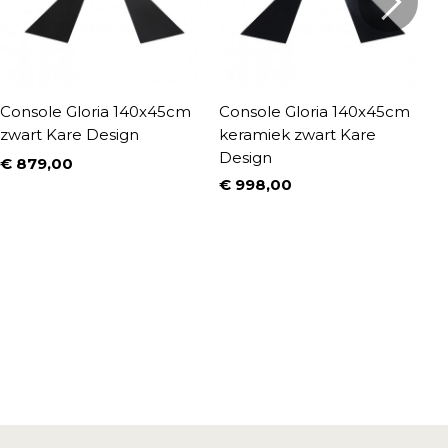
Console Gloria 140x45cm
Console Gloria 140x45cm
C
zwart Kare Design
keramiek zwart Kare
1
Design
€ 879,00
€
Prijs
P
N
€
€ 998,00
Prijs