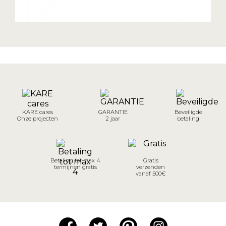
KARE cares
GARANTIE
Beveiligde
Onze projecten
2 jaar
betaling
Betaling tot max 4
Gratis
termijnen gratis
verzenden
vanaf 500€