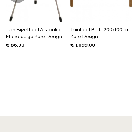
Tuin Bijzettafel Acapulco
Tuintafel Bella 200x100cm
Mono beige Kare Design
Kare Design
€ 86,90
€ 1.099,00
Prijs
Prijs
%