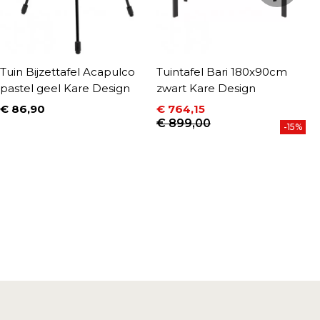
Tuin Bijzettafel Acapulco
Tuintafel Bari 180x90cm
T
pastel geel Kare Design
zwart Kare Design
M
€ 86,90
€ 764,15
€
Prijs
Prijs
Normale prijs
P
N
€ 899,00
€
-15%