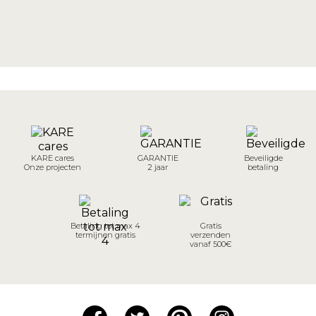
KARE cares
GARANTIE
Beveiligde
Onze projecten
2 jaar
betaling
Betaling tot max 4
Gratis
termijnen gratis
verzenden
vanaf 500€