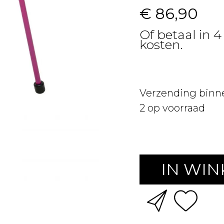
€ 86,90
Of betaal in 4
kosten.
Verzending binn
2
op voorraad
IN WI