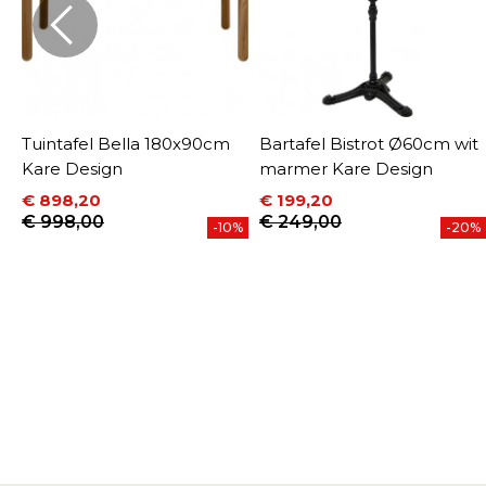
Tuintafel Bella 180x90cm
Bartafel Bistrot Ø60cm wit
Kare Design
marmer Kare Design
€ 898,20
€ 199,20
Prijs
Normale prijs
Prijs
Normale prijs
€ 998,00
€ 249,00
%
-10%
-20%