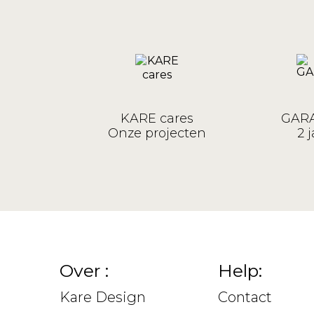
KARE cares
GARA
Onze projecten
2 j
Over :
Help:
Kare Design
Contact