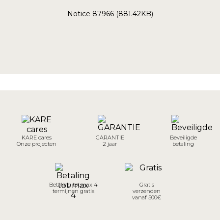
Notice 87966 (881.42KB)
KARE cares
GARANTIE
Beveiligde
Onze projecten
2 jaar
betaling
Betaling tot max 4
Gratis
termijnen gratis
verzenden
vanaf 500€