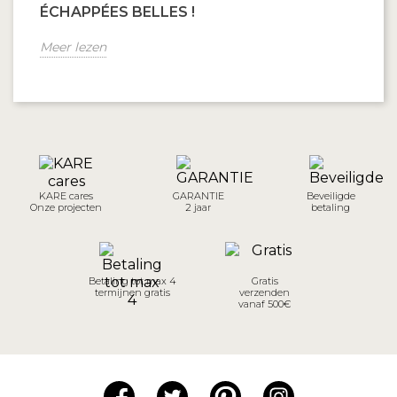
ÉCHAPPÉES BELLES !
Meer lezen
KARE cares
GARANTIE
Beveiligde
Onze projecten
2 jaar
betaling
Betaling tot max 4
Gratis
termijnen gratis
verzenden
vanaf 500€